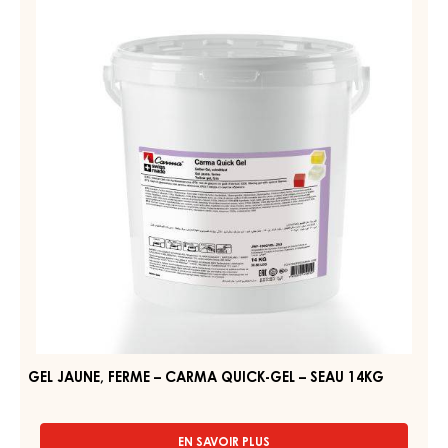
GEL À L’ABRICOT, FERME – APRICO GEL – SEAU 12,5KG
ABRICOT CLAIR - FERME - BRILLANT - FRUITÉ
EN SAVOIR PLUS
-
GEL
À
L’ABRICOT,
GEL
FERME
JAUNE,
–
FERME
APRICO
GEL
–
–
CARMA
SEAU
QUICK-
12,5KG
GEL
–
SEAU
14KG