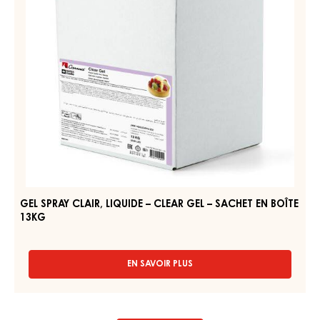
EN SAVOIR PLUS
-
GEL
CLAIR
–
GEL
BRILLANT
SPRAY
GEL
CLAIR,
–
SEAU
LIQUIDE
6KG
–
CLEAR
GEL
–
SACHET
EN
BOÎTE
13KG