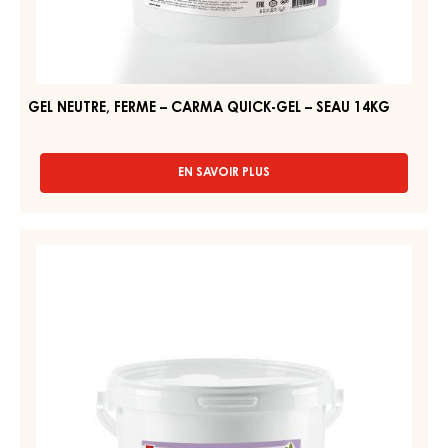
FERME
GEL
–
–
SEAU
CARMA
2,5KG
QUICK-
GEL
–
SEAU
14KG
GEL NEUTRE, FERME – CARMA QUICK-GEL – SEAU 14KG
EN SAVOIR PLUS
-