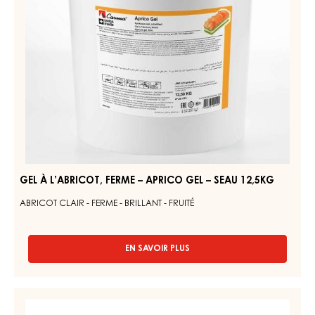
cacao pour des produits finis savoureux et visuellement
étonnants.
GEL
À
L’ABRICOT,
FERME
–
APRICO
GEL
–
SEAU
12,5KG