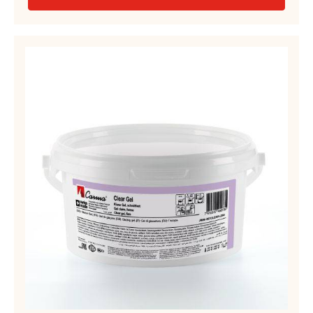
GEL JAUNE, FERME – CARMA QUICK-GEL – SEAU 14KG
EN SAVOIR PLUS
-
GEL
JAUNE,
FERME
GEL
–
CLAIR,
CARMA
FERME
QUICK-
GEL
–
–
CLEAR
SEAU
GEL
14KG