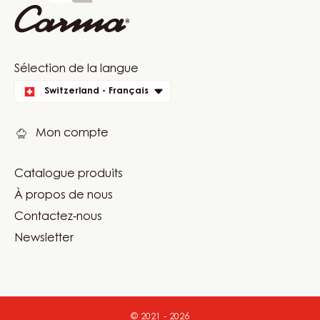
Il n'y a pas encore de commentaires
Website
info
Website
Sélection de la langue
quick
Switzerland - Français
links
Mon compte