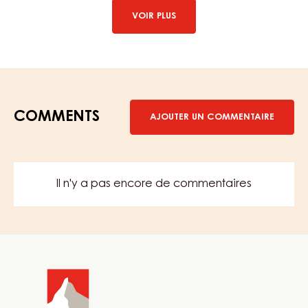
GEL SPRAY CLAIR, LIQUIDE – CLEAR GEL – SACHET EN BOÎTE
13KG
EN SAVOIR PLUS
-
GEL
SPRAY
CLAIR,
LIQUIDE
–
VOIR PLUS
CLEAR
GEL
–
SACHET
EN
BOÎTE
13KG
COMMENTS
AJOUTER UN COMMENTAIRE