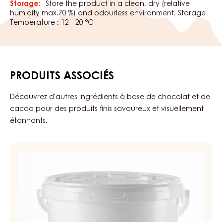
Optimum working/ spraying temperature is 75° C.
CERTIFICATIONS
Convient Pour:
Halal
KD-
Végétalien
Végétarien
PACKAGING
Code de commande:
JWF-110APRRTU-Z52
Durée de conservation:
9 mois
Storage:
Store the product in a clean, dry (relative
humidity max.70 %) and odourless environment. Storage
Temperature : 12 - 20 °C
PRODUITS ASSOCIÉS
Découvrez d'autres ingrédients à base de chocolat et de