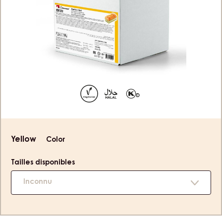
LIQUIDE – APRICO GEL – SACHET EN
BOÎTE 13KG