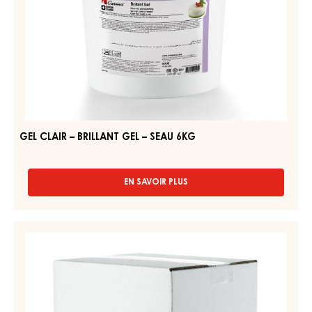
GEL
NEUTRE,
FERME
GEL
–
CLAIR
CARMA
–
QUICK-
GEL
BRILLANT
–
GEL
SEAU
–
14KG
SEAU
6KG
GEL CLAIR – BRILLANT GEL – SEAU 6KG