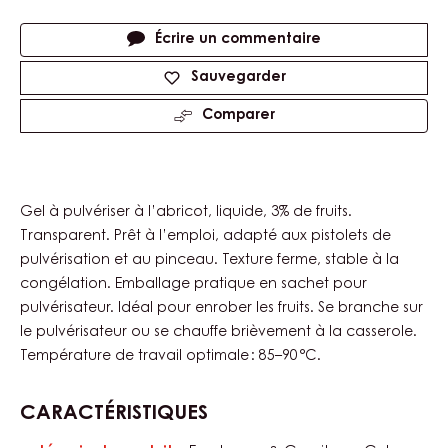
Product
Yellow
Color
information
Tailles disponibles
Inconnu
Actions
Écrire un commentaire
Sauvegarder
Comparer