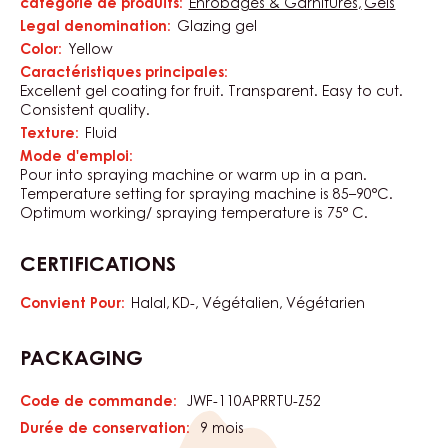
Gel à pulvériser à l’abricot, liquide, 3% de fruits.
Transparent. Prêt à l’emploi, adapté aux pistolets de
pulvérisation et au pinceau. Texture ferme, stable à la
congélation. Emballage pratique en sachet pour
pulvérisateur. Idéal pour enrober les fruits. Se branche sur
le pulvérisateur ou se chauffe brièvement à la casserole.
Température de travail optimale : 85–90 °C.
CARACTÉRISTIQUES
catégorie de produits:
Enrobages & Garnitures
Gels
Caractéristiques
Legal denomination:
Glazing gel
Color:
Yellow
Caractéristiques principales:
Excellent gel coating for fruit. Transparent. Easy to cut.
Consistent quality.
Texture:
Fluid
Mode d'emploi:
Pour into spraying machine or warm up in a pan.
Temperature setting for spraying machine is 85–90°C.