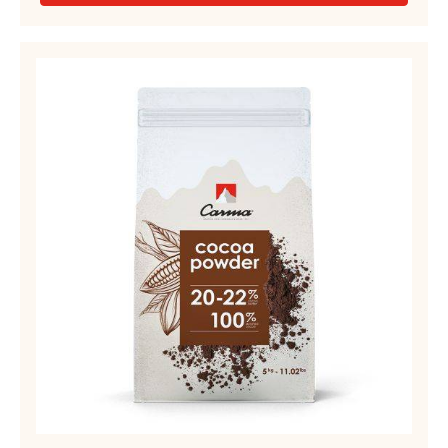
CACAO - POUDRE DE CACAO (22-24%) - SACHET 1KG
EN SAVOIR PLUS
-
CACAO
-
POUDRE
CACAO
DE
-
CACAO
POUDRE
(22-
24%)
DE
-
CACAO
SACHET
(20-
1KG
22%)