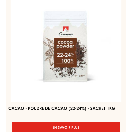
PRODUITS ASSOCIÉS
Découvrez d'autres ingrédients à base de chocolat et de
cacao pour des produits finis savoureux et visuellement
étonnants.
CACAO
-
POUDRE
DE
CACAO
(22-
24%)
-
SACHET
1KG