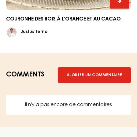
et
au
cacao
Couro
des
Rois
COURONNE DES ROIS À L’ORANGE ET AU CACAO
à
Justus
Justus Terno
l’oran
Terno
et
au
cacao