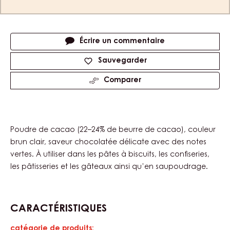
slide
slide
1
2
Product
Poudre
Shape
information
Tailles disponibles
Inconnu
Actions
Écrire un commentaire
Sauvegarder
Comparer