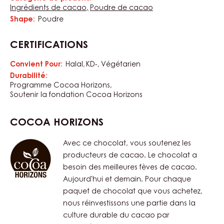
Poudre de cacao (22–24% de beurre de cacao), couleur
brun clair, saveur chocolatée délicate avec des notes
vertes. À utiliser dans les pâtes à biscuits, les confiseries,
les pâtisseries et les gâteaux ainsi qu’en saupoudrage.
CARACTÉRISTIQUES
catégorie de produits:
Caractéristiques
Ingrédients de cacao
Poudre de cacao
Shape:
Poudre
CERTIFICATIONS
Convient Pour:
Halal
KD-
Végétarien
Durabilité:
Programme Cocoa Horizons
Soutenir la fondation Cocoa Horizons