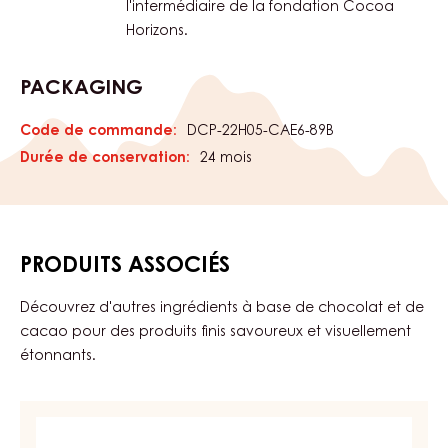
COCOA HORIZONS
Avec ce chocolat, vous soutenez les
producteurs de cacao. Le chocolat a
besoin des meilleures fèves de cacao.
Aujourd'hui et demain. Pour chaque
paquet de chocolat que vous achetez,
nous réinvestissons une partie dans la
culture durable du cacao par
l'intermédiaire de la fondation Cocoa
Horizons.
PACKAGING
Code de commande:
DCP-22H05-CAE6-89B
Durée de conservation:
24 mois