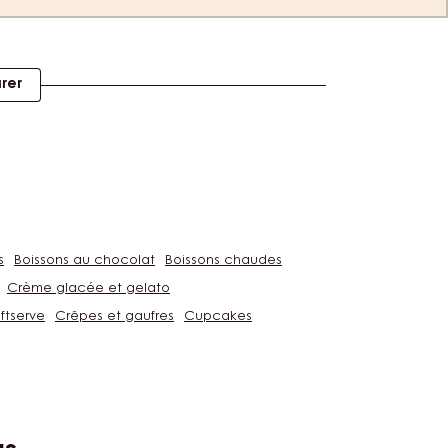
rer
s
Boissons au chocolat
Boissons chaudes
Crème glacée et gelato
ftserve
Crêpes et gaufres
Cupcakes