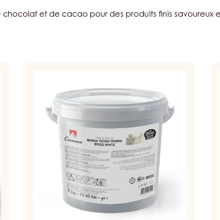
 chocolat et de cacao pour des produits finis savoureux e
Massa
P
Ticino
À
-
S
Tropic
-
-
M
Bride
TI
White
B
-
-
7Kg
S
-
7
Box