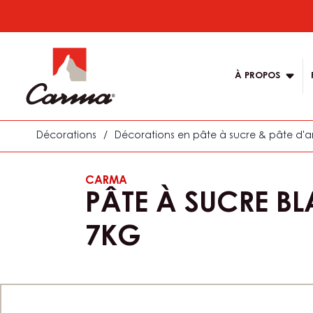
Skip
to
Main
main
navigatio
content
À PROPOS
Carma
Décorations
/
Décorations en pâte à sucre & pâte d
CARMA
PÂTE À SUCRE BL
7KG