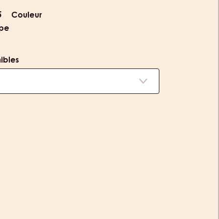
ion
5
Couleur
pe
nibles