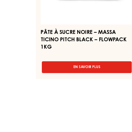
FLOWPACK
1KG
PÂTE À SUCRE NOIRE – MASSA
TICINO PITCH BLACK – FLOWPACK
1KG
EN SAVOIR PLUS
-
PÂTE
À
SUCRE
NOIRE
–
MASSA
TICINO
PITCH
BLACK
–
FLOWPACK