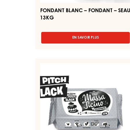
FONDANT BLANC – FONDANT – SEA
13KG
EN SAVOIR PLUS
-
FONDANT
BLANC
–
FONDANT
PÂTE
–
À
SEAU
SUCRE
13KG
NOIRE
–
MASSA
TICINO
PITCH
BLACK
–