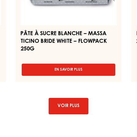
FLOWPACK
250G
PÂTE À SUCRE BLANCHE – MASSA
TICINO BRIDE WHITE – FLOWPACK
250G
EN SAVOIR PLUS
-
PÂTE
À
SUCRE
BLANCHE
–
MASSA
VOIR PLUS
TICINO
BRIDE
WHITE
–
FLOWPACK