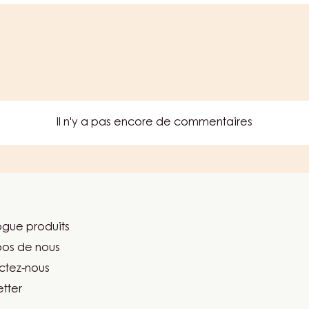
250G
Il n'y a pas encore de commentaires
gue produits
er
pos de nous
ma
ctez-nous
tter