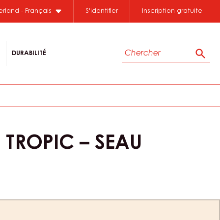
erland - Français
S'identifier
Inscription gratuite
Chercher
DURABILITÉ
Cher
 TROPIC – SEAU