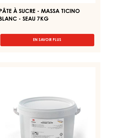
PÂTE À SUCRE - MASSA TICINO
BLANC - SEAU 7KG
EN SAVOIR PLUS
-
PÂTE
À
SUCRE
-
ONDANT
MASSA
LANC
TICINO
BLANC
-
ONDANT
SEAU
7KG
EAU
5KG