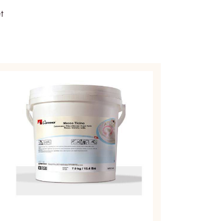
t
ÂTE
UCRE
ASSA
CINO
LANC
EAU
KG