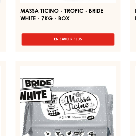
U
MASSA TICINO - TROPIC - BRIDE
WHITE - 7KG - BOX
EN SAVOIR PLUS
-
MASSA
TICINO
-
TROPIC
PÂTE
F
-
À
B
BRIDE
SUCRE
–
WHITE
-
BLANCHE
F
7KG
–
–
-
MASSA
S
BOX
TICINO
2,
BRIDE
WHITE
–