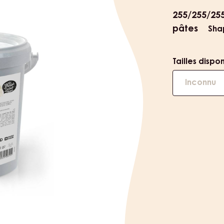
informat
255/255/25
pâtes
Sha
Tailles dispo
Inconnu