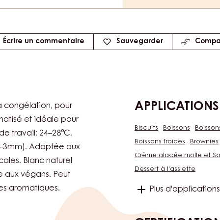
Écrire un commentaire
Sauvegarder
Compa
APPLICATIONS
la congélation, pour
matisé et idéale pour
Biscuits
Boissons
Boisson
e travail: 24–28°C.
Boissons froides
Brownies
1,5–3mm). Adaptée aux
Crème glacée molle et So
ales. Blanc naturel
Dessert à l'assiette
e aux végans. Peut
es aromatiques.
Plus d'applications