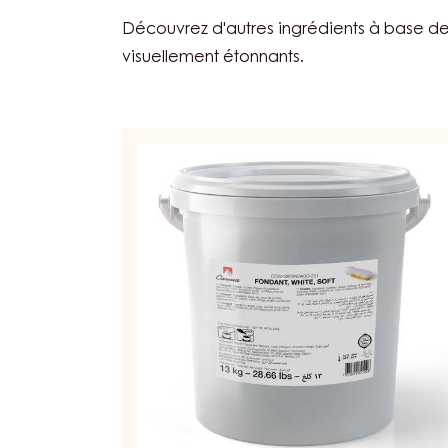
Découvrez d'autres ingrédients à base de
visuellement étonnants.
FONDANT
BLANC
–
FONDANT
–
SEAU
13KG