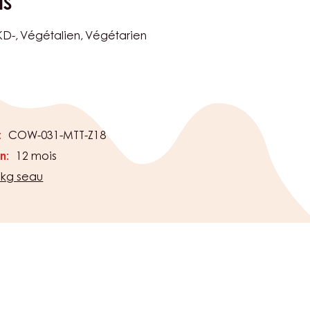
NS
KD-
Végétalien
Végétarien
:
COW-031-MTT-Z18
n:
12 mois
7kg seau