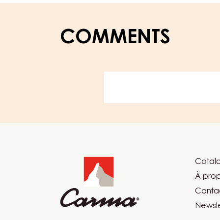
1KG
COMMENTS
Website
info
Catalo
Foot
À pro
Car
Conta
Newsle