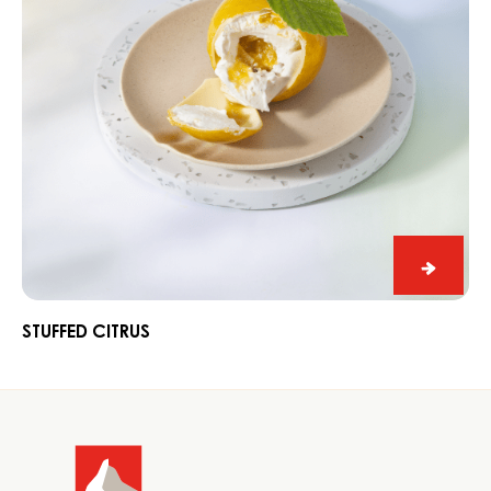
Stuffed
Citrus
STUFFED CITRUS
Website
info