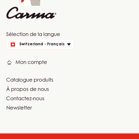
Website
Sélection de la langue
quick
Switzerland - Français
links
Mon compte
Catalogue produits
Footer
À propos de nous
Carma
Contactez-nous
Newsletter