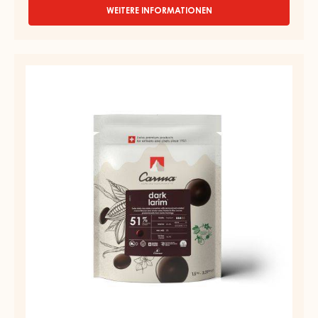
WEITERE INFORMATIONEN
-
MILCH
COUVERTURE
-
DUNKLE
MILK
COUVERTURE
LIVINA
48%
-
-
DARK
TROPFEN
LARIM
-
BEUTEL
51%
1,5KG
-
TROPFEN
-
BEUTEL
1,5KG