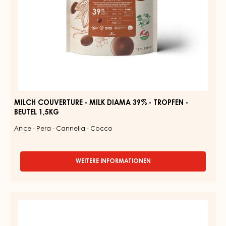
BEUTEL
1,5KG
MILCH COUVERTURE - MILK DIAMA 39% - TROPFEN -
BEUTEL 1,5KG
Anice - Pera - Cannella - Cocco
WEITERE INFORMATIONEN
-
MILCH
COUVERTURE
-
MILCH
MILK
COUVERTURE
DIAMA
39%
-