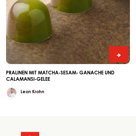
Praline
mit
Matcha
PRALINEN MIT MATCHA-SESAM- GANACHE UND
CALAMANSI-GELEE
Sesam-
Ganac
Leon
Leon Krohn
und
Krohn
Calama
Gelee
Website
info