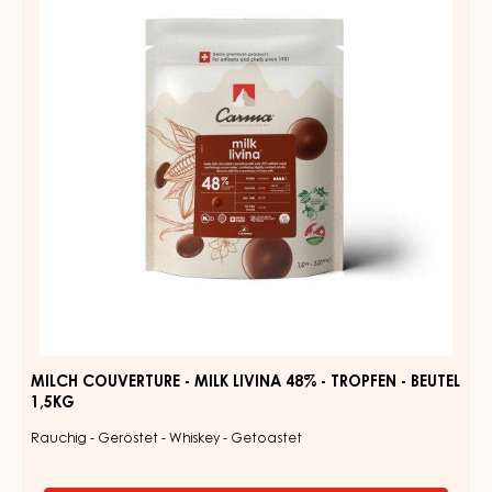
-
MILK
TROPFEN
LIVINA
-
BEUTEL
48%
1,5KG
-
TROPFEN
-
BEUTEL
1,5KG
MILCH COUVERTURE - MILK LIVINA 48% - TROPFEN - BEUTEL
1,5KG
Rauchig - Geröstet - Whiskey - Getoastet