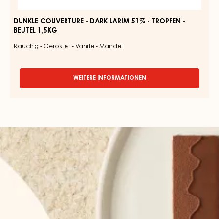
DUNKLE COUVERTURE - DARK LARIM 51% - TROPFEN -
BEUTEL 1,5KG
Rauchig - Geröstet - Vanille - Mandel
WEITERE INFORMATIONEN
-
DUNKLE
COUVERTURE
-
DARK
LARIM
51%
-
TROPFEN
-
BEUTEL
1,5KG