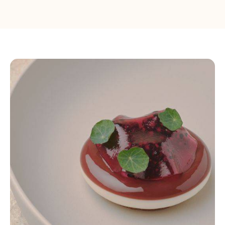
Pâtisserie
mit
Crème
Fraîche,
Brombeeren
&
Salbei