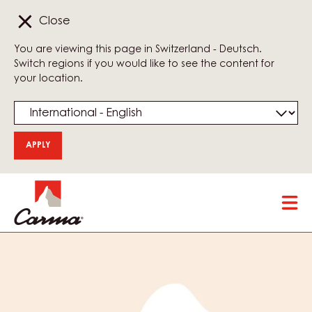
Close
You are viewing this page in Switzerland - Deutsch.
Switch regions if you would like to see the content for
your location.
Skip
Tog
to
mai
main
nav
content