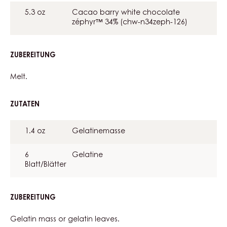
CHOCOLATE
5.3 oz
Cacao barry white chocolate
MOUSE
zéphyr™ 34% (chw-n34zeph-126)
ZUBEREITUNG
:
WHITE
CHOCOLATE
Melt.
MOUSE
ZUTATEN
:
WHITE
CHOCOLATE
1.4 oz
Gelatinemasse
MOUSE
6
Gelatine
Blatt/Blätter
ZUBEREITUNG
:
WHITE
CHOCOLATE
Gelatin mass or gelatin leaves.
MOUSE