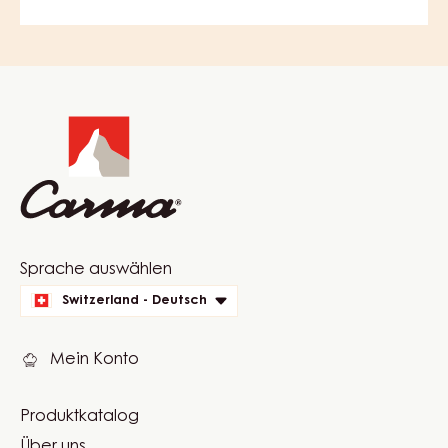
Website
info
Website
Sprache auswählen
quick
Switzerland - Deutsch
links
Mein Konto
Produktkatalog
Footer
Über uns