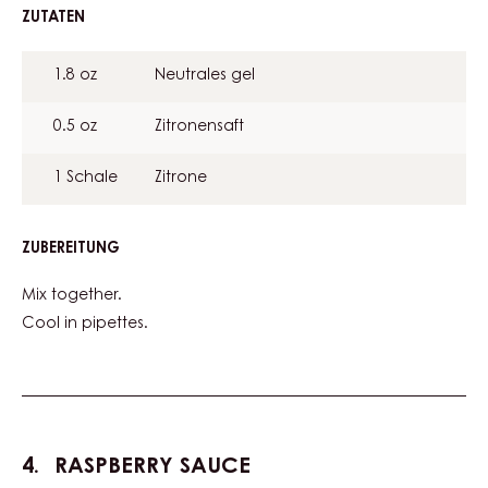
ZUTATEN
:
GREEN
LEMON
1.8 oz
Neutrales gel
JELLY
0.5 oz
Zitronensaft
1 Schale
Zitrone
ZUBEREITUNG
:
GREEN
LEMON
Mix together.
JELLY
Cool in pipettes.
RASPBERRY SAUCE