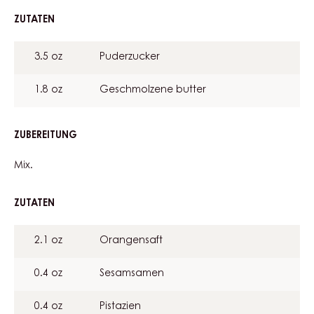
ZUTATEN
:
DRIED
FRUIT
3.5 oz
Puderzucker
NOUGATINE
1.8 oz
Geschmolzene butter
ZUBEREITUNG
:
DRIED
FRUIT
Mix.
NOUGATINE
ZUTATEN
:
DRIED
FRUIT
2.1 oz
Orangensaft
NOUGATINE
0.4 oz
Sesamsamen
0.4 oz
Pistazien