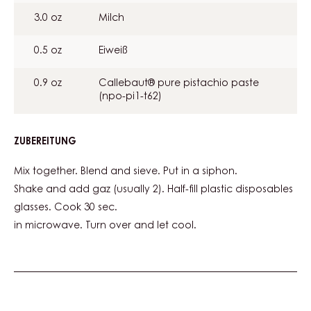
3.0 oz
Milch
0.5 oz
Eiweiß
0.9 oz
Callebaut® pure pistachio paste
(npo-pi1-t62)
ZUBEREITUNG
:
PISTACHOO
SPONGE
Mix together. Blend and sieve. Put in a siphon.
CAKE
Shake and add gaz (usually 2). Half-fill plastic disposables
glasses. Cook 30 sec.
in microwave. Turn over and let cool.