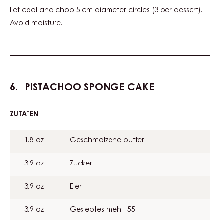
Let cool and chop 5 cm diameter circles (3 per dessert).
Avoid moisture.
PISTACHOO SPONGE CAKE
ZUTATEN
:
PISTACHOO
SPONGE
1.8 oz
Geschmolzene butter
CAKE
3.9 oz
Zucker
3.9 oz
Eier
3.9 oz
Gesiebtes mehl t55