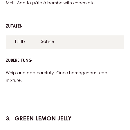
Melt. Add to pâte à bombe with chocolate.
ZUTATEN
:
WHITE
CHOCOLATE
1.1 lb
Sahne
MOUSE
ZUBEREITUNG
:
WHITE
CHOCOLATE
Whip and add carefully. Once homogenous, cool
MOUSE
mixture.
GREEN LEMON JELLY