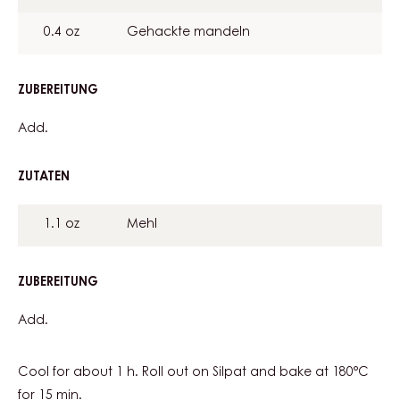
0.4 oz
Gehackte mandeln
ZUBEREITUNG
:
DRIED
FRUIT
Add.
NOUGATINE
ZUTATEN
:
DRIED
FRUIT
1.1 oz
Mehl
NOUGATINE
ZUBEREITUNG
:
DRIED
FRUIT
Add.
NOUGATINE
Cool for about 1 h. Roll out on Silpat and bake at 180°C
for 15 min.