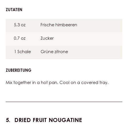
ZUTATEN
:
RASPBERRY
SAUCE
5.3 oz
Frische himbeeren
0.7 oz
Zucker
1 Schale
Grüne zitrone
ZUBEREITUNG
:
RASPBERRY
SAUCE
Mix together in a hot pan. Cool on a covered tray.
DRIED FRUIT NOUGATINE