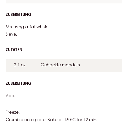
ZUBEREITUNG
:
ALMOND
STREUSEL
Mix using a flat whisk.
Sieve.
ZUTATEN
:
ALMOND
STREUSEL
2.1 oz
Gehackte mandeln
ZUBEREITUNG
:
ALMOND
STREUSEL
Add.
Freeze.
Crumble on a plate. Bake at 160°C for 12 min.