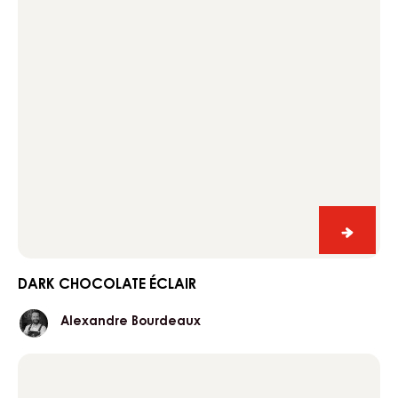
Dark
chocol
éclair
DARK CHOCOLATE ÉCLAIR
Alexandre
Alexandre Bourdeaux
Bourdeaux
Pistachio
éclair