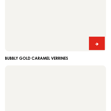
Bubbly
Gold
carame
BUBBLY GOLD CARAMEL VERRINES
verrine
Green
donuts