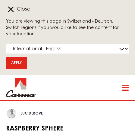
Close
You are viewing this page in Switzerland - Deutsch.
Switch regions if you would like to see the content for
your location.
Skip
Tog
to
mai
main
nav
content
Luc
LUC DEBOVE
Debove
RASPBERRY SPHERE