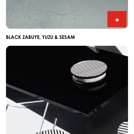
Black
Zabuye
Yuzu
BLACK ZABUYE, YUZU & SESAM
&
Chocorons
Sesam