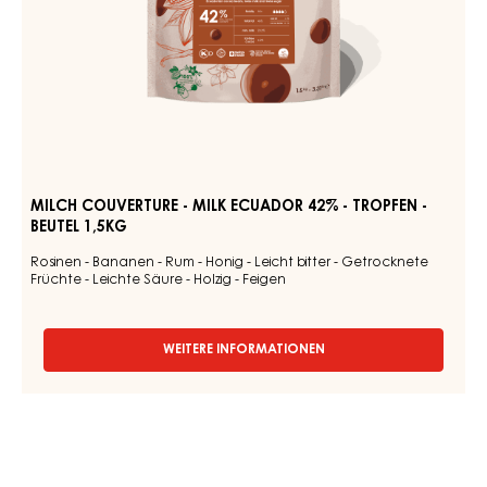
BEUTEL
1,5KG
MILCH COUVERTURE - MILK ECUADOR 42% - TROPFEN -
BEUTEL 1,5KG
Rosinen - Bananen - Rum - Honig - Leicht bitter - Getrocknete
Früchte - Leichte Säure - Holzig - Feigen
WEITERE INFORMATIONEN
-
MILCH
COUVERTURE
-
MILK
ECUADOR
42%