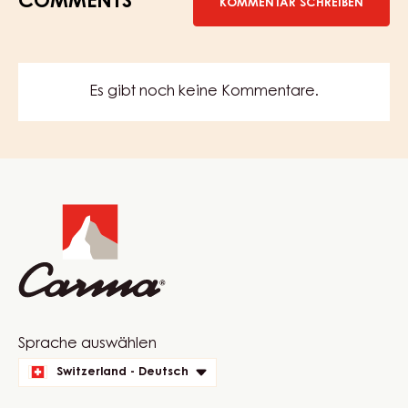
COMMENTS
KOMMENTAR SCHREIBEN
Es gibt noch keine Kommentare.
Website
info
Website
Sprache auswählen
quick
Switzerland - Deutsch
links