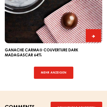
Ganac
CARM
Couver
GANACHE CARMA® COUVERTURE DARK
MADAGASCAR 64%
Dark
Madag
64%
MEHR ANZEIGEN