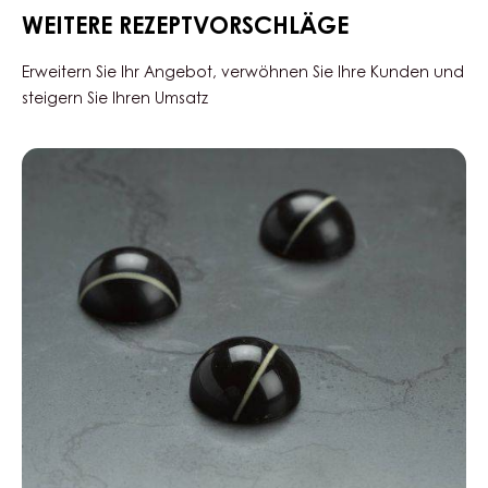
-
WEITERE REZEPTVORSCHLÄGE
TROPFEN
-
BEUTEL
Erweitern Sie Ihr Angebot, verwöhnen Sie Ihre Kunden und
1,5KG
steigern Sie Ihren Umsatz
Black
Zabuye,
Yuzu
&
Sesam