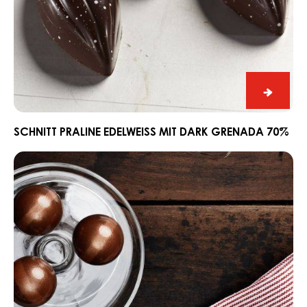
Schnitt
Praline
Edelwe
SCHNITT PRALINE EDELWEISS MIT DARK GRENADA 70%
mit
Ganache
Dark
CARMA®
Grena
Couverture
70%
Dark
Madagascar
64%