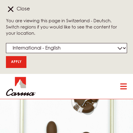
Close
You are viewing this page in Switzerland - Deutsch.
Switch regions if you would like to see the content for
your location.
Skip
Tog
to
mai
main
nav
content