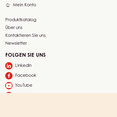
Mein Konto
Produktkatalog
Footer
Über uns
Carma
Kontaktieren Sie uns
Newsletter
FOLGEN SIE UNS
LinkedIn
Opens
in
Facebook
Opens
a
in
new
YouTube
Opens
a
window.
in
new
Instagram
Opens
a
window.
in
new
a
window.
new