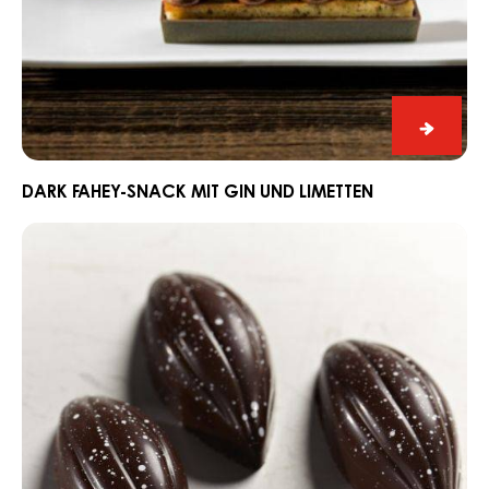
Dark
Fahey-
Snack
DARK FAHEY-SNACK MIT GIN UND LIMETTEN
mit
Schnitt
Gin
Praline
und
Edelweiss
Limett
mit
Dark
Grenada
70%