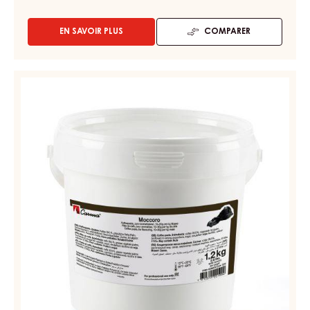
EN SAVOIR PLUS
COMPARER
-
PÂTES
DE
CONFISERIE
PÂTE
-
DE
CAOR
CAFÉ
-
SEAU
–
2.1KG
MOCCORO
–
SEAU
1,2KG