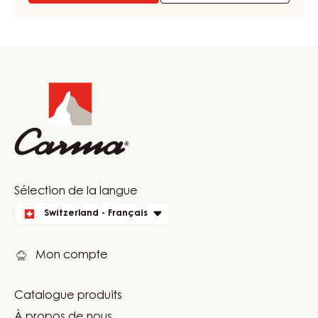
FOURRAGE
DE
CONFISERIE
ET
Website
DE
BOULANGERIE
info
-
CARAMEL
CITRON
-
SEAU
2,5KG
Website
Sélection de la langue
quick
Switzerland - Français
links
Mon compte
Catalogue produits
Footer
À propos de nous