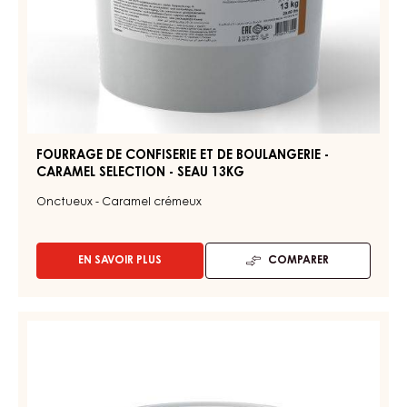
SEAU
13KG
FOURRAGE DE CONFISERIE ET DE BOULANGERIE -
CARAMEL SELECTION - SEAU 13KG
Onctueux - Caramel crémeux
EN SAVOIR PLUS
COMPARER
-
FOURRAGE
DE
CONFISERIE
FOURRAGE
ET
DE
DE
CONFISERIE
BOULANGERIE
-
ET
CARAMEL