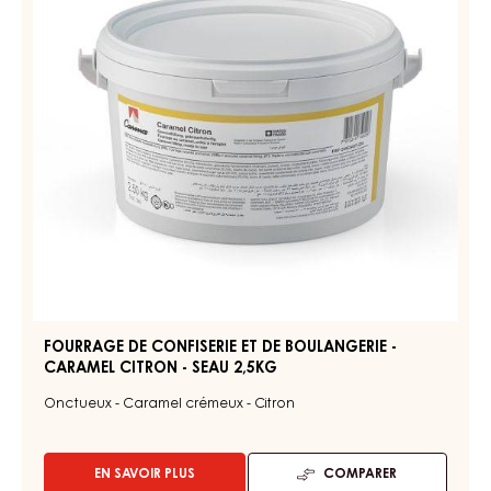
DE
SELECTION
BOULANGERIE
-
SEAU
-
13KG
CARAMEL
CITRON
-
SEAU
2,5KG
FOURRAGE DE CONFISERIE ET DE BOULANGERIE -
CARAMEL CITRON - SEAU 2,5KG
Onctueux - Caramel crémeux - Citron
EN SAVOIR PLUS
COMPARER
-