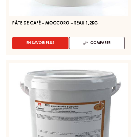
PÂTE DE CAFÉ – MOCCORO – SEAU 1,2KG
EN SAVOIR PLUS
COMPARER
-
PÂTE
DE
CAFÉ
FOURRAGE
–
DE
MOCCORO
CONFISERIE
–
SEAU
ET
1,2KG
DE
BOULANGERIE
-
CARAMEL
SELECTION
-