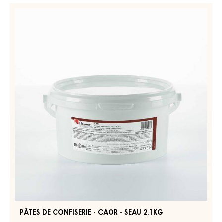
PÂTES
Results
DE
CONFISERIE
-
CAOR
-
SEAU
2.1KG
PÂTES DE CONFISERIE - CAOR - SEAU 2.1KG