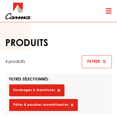
Skip
Tog
to
mai
main
nav
content
PRODUITS
4 produits
FILTRER
FILTRES SÉLECTIONNÉS:
Enrobages & Garnitures
-
remove
filter
Pâtes & poudres aromatisantes
-
remove
filter