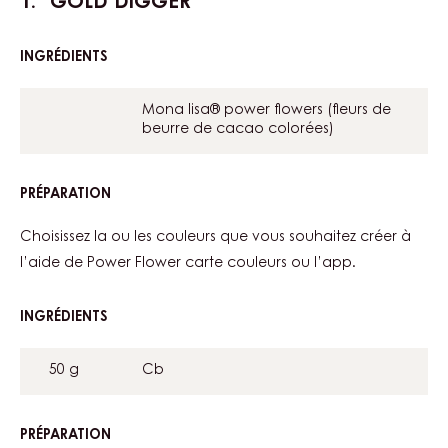
GOLD DIGGER
INGRÉDIENTS
:
GOLD
DIGGER
Mona lisa® power flowers (fleurs de
beurre de cacao colorées)
PRÉPARATION
:
GOLD
DIGGER
Choisissez la ou les couleurs que vous souhaitez créer à
l’aide de Power Flower carte couleurs ou l’app.
INGRÉDIENTS
:
GOLD
DIGGER
50 g
Cb
PRÉPARATION
: