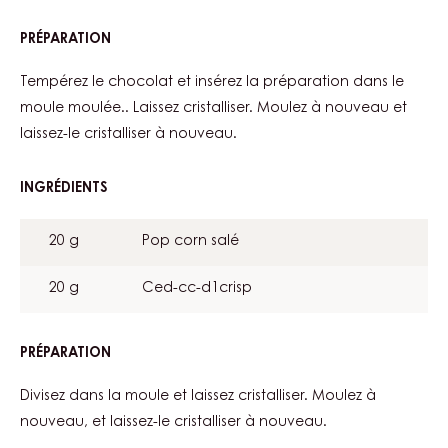
PRÉPARATION
:
GOLD
DIGGER
Tempérez le chocolat et insérez la préparation dans le
moule moulée.. Laissez cristalliser. Moulez à nouveau et
laissez-le cristalliser à nouveau.
INGRÉDIENTS
:
GOLD
DIGGER
20 g
Pop corn salé
20 g
Ced-cc-d1crisp
PRÉPARATION
:
GOLD
DIGGER
Divisez dans la moule et laissez cristalliser. Moulez à
nouveau, et laissez-le cristalliser à nouveau.