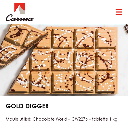
Skip
Tog
to
mai
main
nav
content
GOLD DIGGER
Moule utilisé: Chocolate World – CW2276 – tablette 1 kg