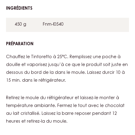
INGRÉDIENTS
:
GOLD
DIGGER
450 g
Fnm-l0540
PRÉPARATION
:
GOLD
DIGGER
Chauffez le Tintoretto à 25°C. Remplissez une poche à
douille et vaporisez jusqu’à ce que le produit soit juste en
dessous du bord de la dans le moule. Laissez durcir 10 à
15 min. dans le réfrigérateur.
Retirez le moule du réfrigérateur et laissez-le monter à
température ambiante. Fermez le tout avec le chocolat
au lait cristallisé. Laissez la barre reposer pendant 12
heures et retirez-la du moule.