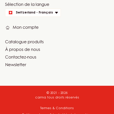
Website
Sélection de la langue
quick
Switzerland - Français
links
Mon compte
Catalogue produits
Footer
À propos de nous
Carma
Contactez-nous
Newsletter
© 2021 - 2026
carma
.
tous droits réservés
Footer
Termes & Conditions
-