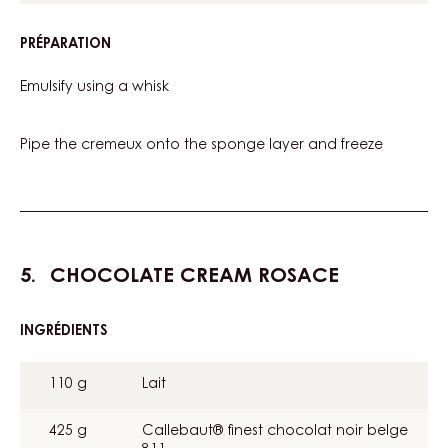
PRÉPARATION
:
811
CREMEUX
Emulsify using a whisk
Pipe the cremeux onto the sponge layer and freeze
CHOCOLATE CREAM ROSACE
INGRÉDIENTS
:
CHOCOLATE
CREAM
110 g
Lait
ROSACE
425 g
Callebaut® finest chocolat noir belge