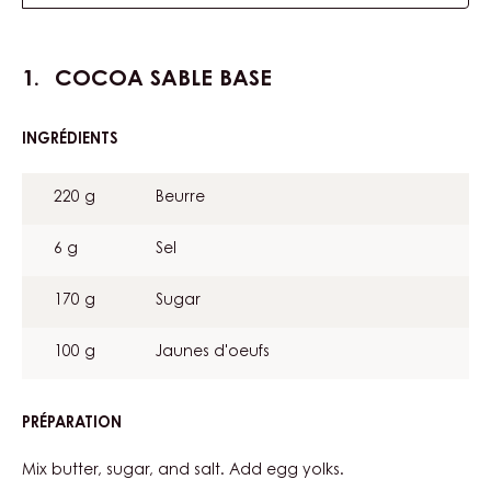
COCOA SABLE BASE
INGRÉDIENTS
:
COCOA
SABLE
220 g
Beurre
BASE
6 g
Sel
170 g
Sugar
100 g
Jaunes d'oeufs
PRÉPARATION
:
COCOA
SABLE
Mix butter, sugar, and salt. Add egg yolks.
BASE