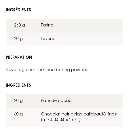
INGRÉDIENTS
:
COCOA
SABLE
260 g
Farine
BASE
20 g
Levure
PRÉPARATION
:
COCOA
SABLE
Sieve together flour and baking powder.
BASE
INGRÉDIENTS
:
COCOA
SABLE
20 g
Pâte de cacao
BASE
60 g
Chocolat noir belge callebaut® finest
(n° 70-30-38-e4-u71)