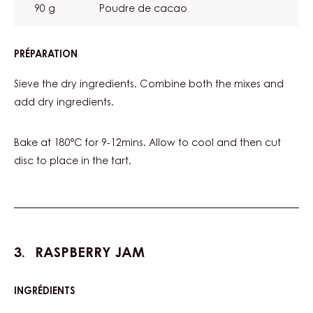
90 g
Poudre de cacao
PRÉPARATION
:
COCOA
BISCUIT
Sieve the dry ingredients. Combine both the mixes and
add dry ingredients.
Bake at 180°C for 9-12mins. Allow to cool and then cut
disc to place in the tart.
RASPBERRY JAM
INGRÉDIENTS
:
RASPBERRY