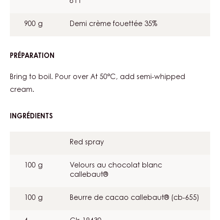
811
900 g
Demi crème fouettée 35%
PRÉPARATION
:
CHOCOLATE
CREAM
Bring to boil. Pour over At 50°C, add semi-whipped
ROSACE
cream.
INGRÉDIENTS
:
CHOCOLATE
CREAM
Red spray
ROSACE
100 g
Velours au chocolat blanc
callebaut®
100 g
Beurre de cacao callebaut® (cb-655)