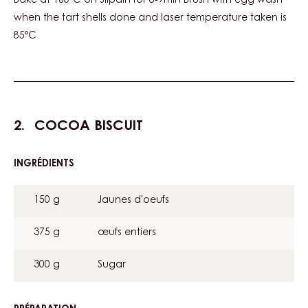
Bake at 160˚C on Silpain for 8-9min Brush with egg wash
when the tart shells done and laser temperature taken is
85°C
COCOA BISCUIT
INGRÉDIENTS
:
COCOA
BISCUIT
150 g
Jaunes d'oeufs
375 g
œufs entiers
300 g
Sugar