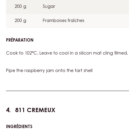
JAM
200 g
Sugar
200 g
Framboises fraîches
PRÉPARATION
:
RASPBERRY
JAM
Cook to 102°C. Leave to cool in a silicon mat cling filmed.
Pipe the raspberry jam onto the tart shell
811 CREMEUX
INGRÉDIENTS
:
811