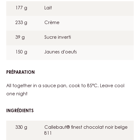
CREMEUX
177 g
Lait
233 g
Crème
39 g
Sucre inverti
150 g
Jaunes d'oeufs
PRÉPARATION
:
811
CREMEUX
All together in a sauce pan, cook to 85°C. Leave cool
one night
INGRÉDIENTS
:
811
CREMEUX
330 g
Callebaut® finest chocolat noir belge
811