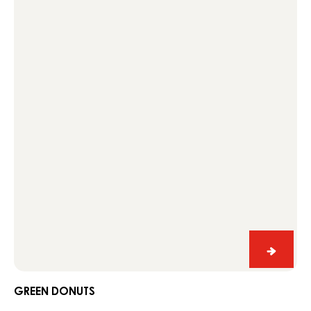
donuts
Green
donuts
GREEN DONUTS