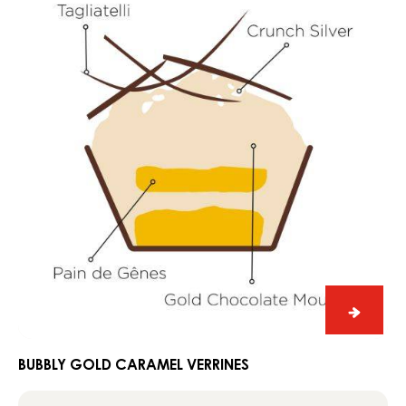
Gold
caramel
verrines
Bubbly
Gold
carame
BUBBLY GOLD CARAMEL VERRINES
verrine
Green