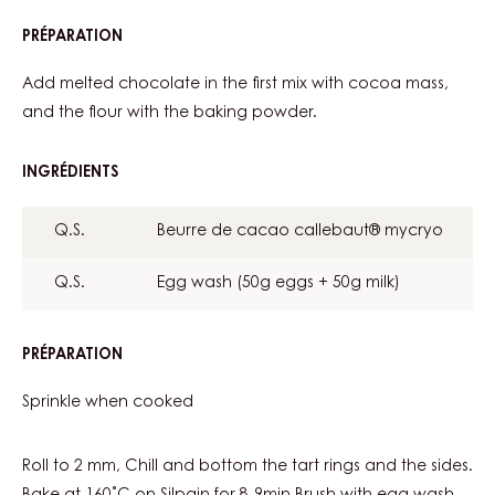
PRÉPARATION
:
COCOA
SABLE
Add melted chocolate in the first mix with cocoa mass,
BASE
and the flour with the baking powder.
INGRÉDIENTS
:
COCOA
SABLE
Q.S.
Beurre de cacao callebaut® mycryo
BASE
Q.S.
Egg wash (50g eggs + 50g milk)
PRÉPARATION
:
COCOA
SABLE
Sprinkle when cooked
BASE
Roll to 2 mm, Chill and bottom the tart rings and the sides.