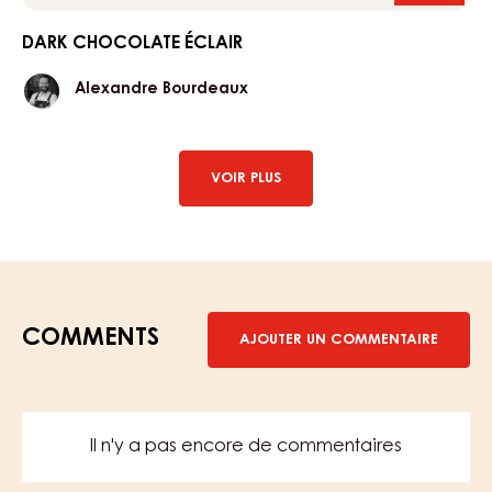
chocol
éclair
DARK CHOCOLATE ÉCLAIR
Alexandre
Alexandre Bourdeaux
Bourdeaux
VOIR PLUS
COMMENTS
AJOUTER UN COMMENTAIRE
Il n'y a pas encore de commentaires