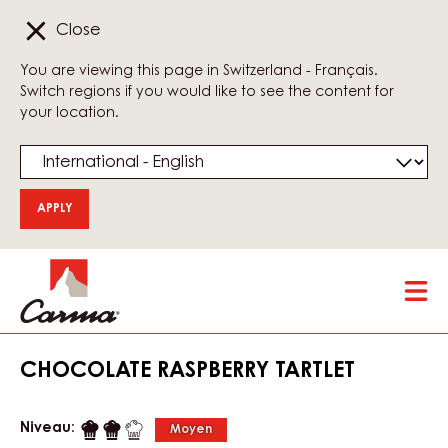
Close
You are viewing this page in Switzerland - Français.
Switch regions if you would like to see the content for
your location.
Skip
Tog
to
mai
main
nav
content
CHOCOLATE RASPBERRY TARTLET
Niveau:
Moyen