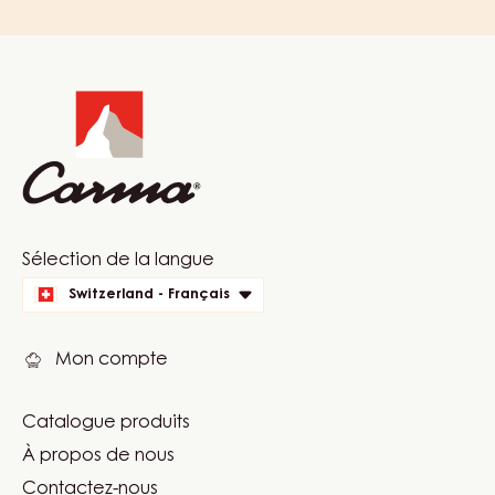
Website
info
Website
Sélection de la langue
quick
Switzerland - Français
links
Mon compte
Catalogue produits
Footer
À propos de nous
Carma
Contactez-nous