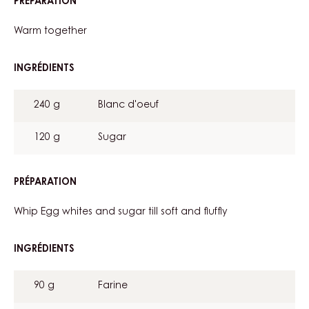
PRÉPARATION
:
COCOA
BISCUIT
Warm together
INGRÉDIENTS
:
COCOA
BISCUIT
240 g
Blanc d'oeuf
120 g
Sugar
PRÉPARATION
:
COCOA
BISCUIT
Whip Egg whites and sugar till soft and fluffly
INGRÉDIENTS
:
COCOA
BISCUIT
90 g
Farine