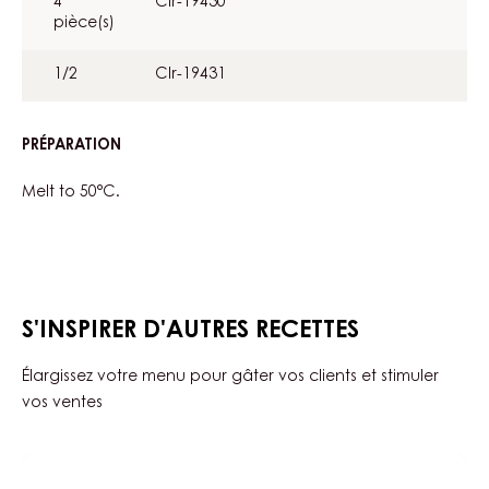
4
Clr-19430
pièce(s)
1/2
Clr-19431
PRÉPARATION
:
CHOCOLATE
CREAM
Melt to 50°C.
ROSACE
S'INSPIRER D'AUTRES RECETTES
Élargissez votre menu pour gâter vos clients et stimuler
vos ventes
Bubbly