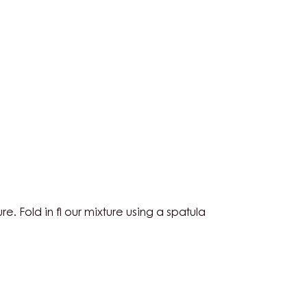
N
N
re. Fold in fl our mixture using a spatula