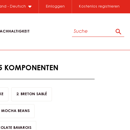
Close
land - Deutsch
Einloggen
Kostenlos registrieren
Suche
ACHHALTIGKEIT
Such
:5 KOMPONENTEN
KE
BRETON SABLÉ