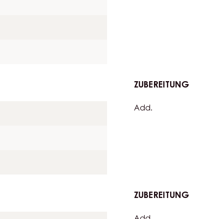
ZUBEREITUNG
:
SPONG
Mix together in therm
CAKE
ZUBEREITUNG
:
SPONG
Add.
CAKE