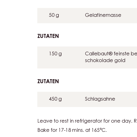
BAVAROIS
250 g
Milch
ZUTATEN
:
GOLD
CHOCOLATE
50 g
Gelatinemasse
BAVAROIS
ZUTATEN
:
GOLD
CHOCOLATE
150 g
Callebaut® feinste be
BAVAROIS
schokolade gold
ZUTATEN
:
GOLD
CHOCOLATE
450 g
Schlagsahne