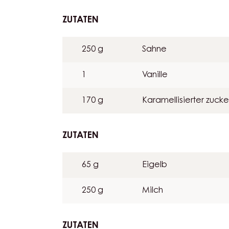
GOLD CHOCOLATE BAV
ZUTATEN
:
GOLD
CHOCOLATE
250 g
Sahne
BAVAROIS
1
Vanille
170 g
Karamellisierter zucke
ZUTATEN
:
GOLD
CHOCOLATE
65 g
Eigelb