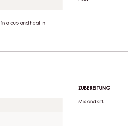
ZUBEREITUNG
:
SPONG
Add
CAKE
e in a cup and heat in
ZUBEREITUNG
:
BRETO