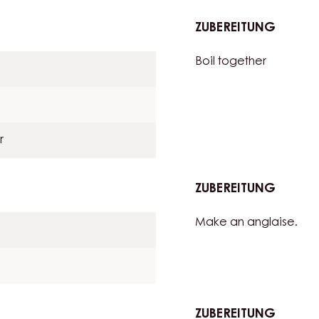
AROIS
ZUBEREITUNG
:
GOLD
Boil together
CHOCO
BAVAR
r
ZUBEREITUNG
:
GOLD
Make an anglaise.
CHOCO