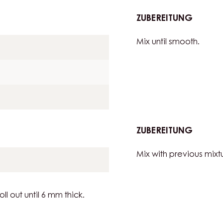
Mix and sift.
SABLÉ
ZUBEREITUNG
:
BRETO
Mix until smooth.
SABLÉ
ZUBEREITUNG
:
BRETO
Mix with previous mixtu
SABLÉ