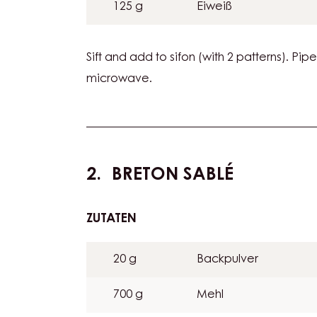
ZUTATEN
:
SPONGE
CAKE
125 g
Eiweiß
Sift and add to sifon (with 2 patterns). Pip
microwave.
BRETON SABLÉ
ZUTATEN
:
BRETON