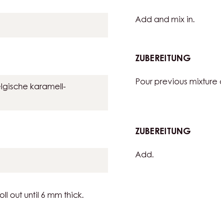
BAVAR
ZUBEREITUNG
:
GOLD
Add and mix in.
CHOCO
BAVAR
ZUBEREITUNG
:
GOLD
Pour previous mixture
CHOCO
lgische karamell-
BAVAR
ZUBEREITUNG
:
GOLD
Add.
CHOCO