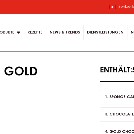
 Deutsch.
 content for your
Switzer
ODUKTE
REZEPTE
NEWS & TRENDS
DIENSTLEISTUNGEN
N
F GOLD
ENTHÄLT
SPONGE CA