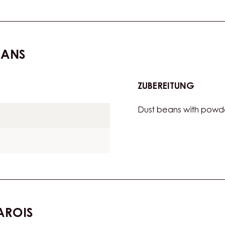
ll out until 6 mm thick.
EANS
ZUBEREITUNG
:
CHOCO
Dust beans with powde
MOCH
BEANS