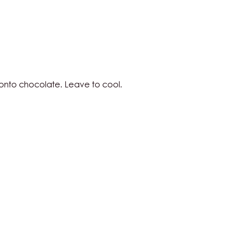
OIS
LATE
OIS
 onto chocolate. Leave to cool.
LATE
OIS
LATE