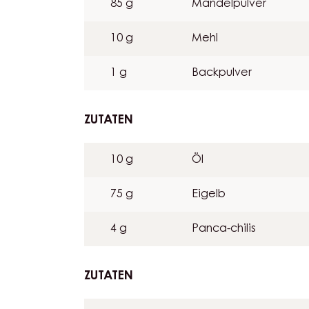
ZUTATEN
:
SPONGE
CAKE
80 g
Zucker
85 g
Mandelpulver
10 g
Mehl
1 g
Backpulver
ZUTATEN
:
SPONGE
CAKE
10 g
Öl
75 g
Eigelb
4 g
Panca-chilis