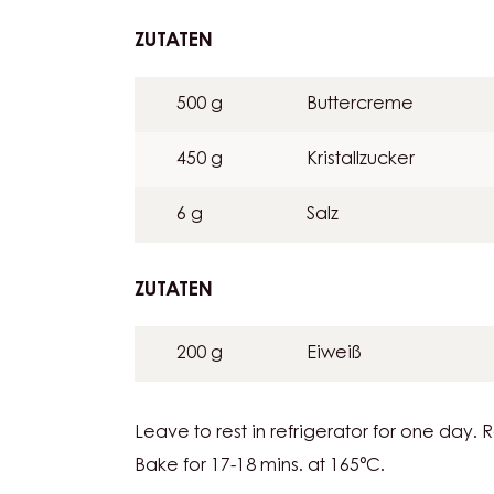
SABLÉ
20 g
Backpulver
700 g
Mehl
ZUTATEN
:
BRETON
SABLÉ
500 g
Buttercreme
450 g
Kristallzucker
6 g
Salz
ZUTATEN
:
BRETON
SABLÉ
200 g
Eiweiß