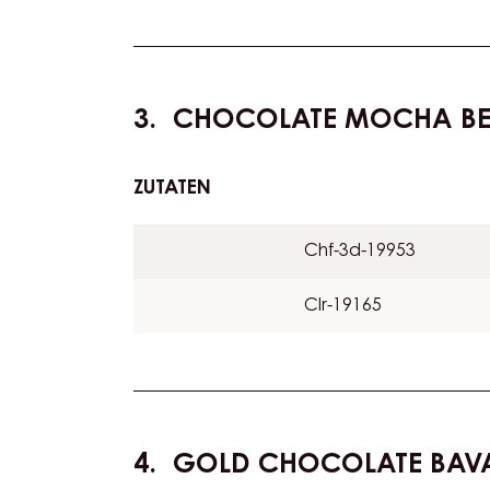
Leave to rest in refrigerator for one day. Ro
Bake for 17-18 mins. at 165°C.
CHOCOLATE MOCHA B
ZUTATEN
:
CHOCOLATE
MOCHA
Chf-3d-19953
BEANS
Clr-19165