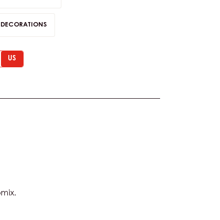
 MOCHA BEANS
OLATE BAVAROIS
& DECORATIONS
US