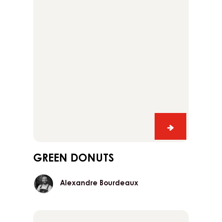
Ihre Kunden und steigern Sie Ihren Umsatz
Green
donuts
y
Green
donuts
el
GREEN DONUTS