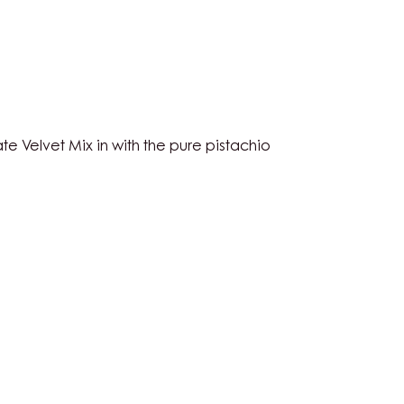
HIO
te Velvet Mix in with the pure pistachio
ETTES
HIO