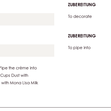
ZUBEREITUNG
:
TIRAMI
To dust
ESPRES
er (cp-e0-776)
ZUBEREITUNG
:
TIRAMI
To decorate
ESPRES
ZUBEREITUNG
:
TIRAMI
To pipe into
ESPRES
ipe the crème into
Cups Dust with