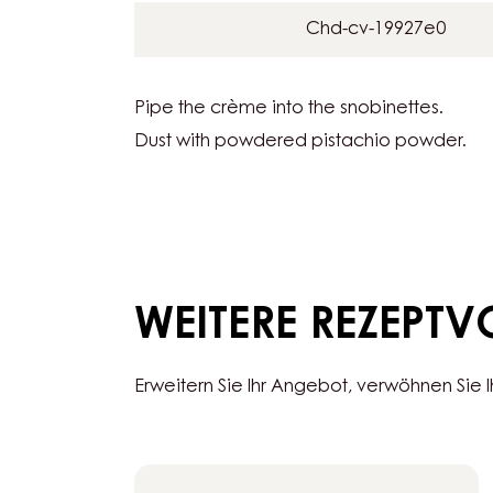
SNOBINETTES
60 g
Persian pistachio po
ZUTATEN
:
PISTACHIO
SNOBINETTES
Chd-cv-19927e0
Pipe the crème into the snobinettes.
Dust with powdered pistachio powder.
WEITERE REZEPT