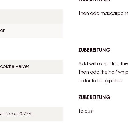
Whip to triple volume
ZUBEREITUNG
:
TIRAMI
Then add mascarpone
ESPRES
ar
ZUBEREITUNG
:
TIRAMI
Add with a spatula th
ESPRES
colate velvet
Then add the half whip
order to be pipable