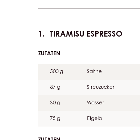
Level:
Mittel
Actions
TIRAMISU ESPRESSO
ZUTATEN
:
TIRAMISU
ESPRESSO
500 g
Sahne
87 g
Streuzucker
30 g
Wasser