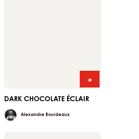
Dark
chocolate
éclair
Dark
chocolate
éclair
DARK CHOCOLATE ÉCLAIR