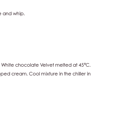
 to make Pate a Bombe.
SU
 and whip.
SO
SU
e White chocolate Velvet melted at 45°C.
SO
ped cream. Cool mixture in the chiller in