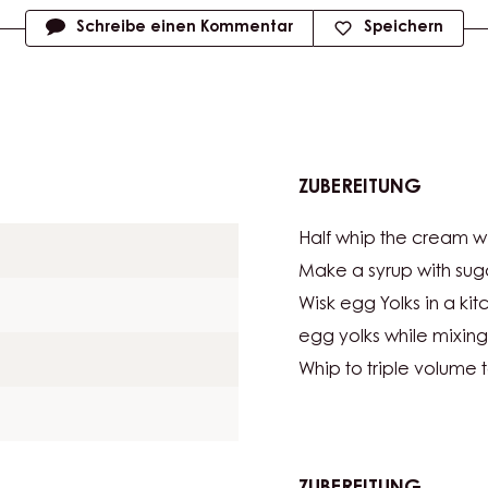
Masseinheit
Schreibe einen Kommentar
Speichern
ZUBEREITUNG
:
TIRAMI
Half whip the cream wi
ESPRES
Make a syrup with sug
Wisk egg Yolks in a kit
egg yolks while mixing