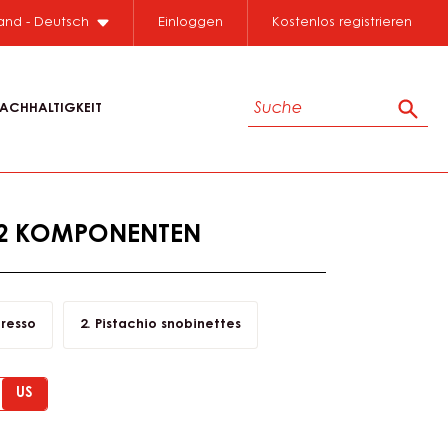
Close
land - Deutsch
Einloggen
Kostenlos registrieren
Suche
ACHHALTIGKEIT
Such
:2 KOMPONENTEN
presso
Pistachio snobinettes