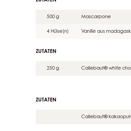
75 g
Eigelb
ZUTATEN
:
TIRAMISU
ESPRESSO
500 g
Mascarpone
4 Hülse(n)
Vanille aus madagask
ZUTATEN
:
TIRAMISU
ESPRESSO
250 g
Callebaut® white cho