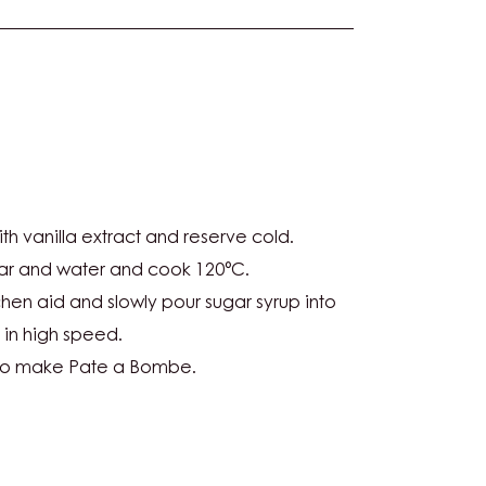
US
SU
th vanilla extract and reserve cold.
SO
ar and water and cook 120°C.
chen aid and slowly pour sugar syrup into
 in high speed.