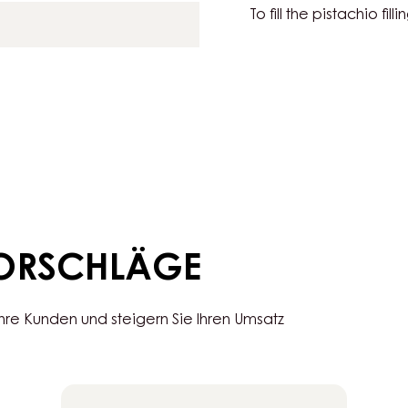
To dust
SNOBIN
wder
ZUBEREITUNG
:
PISTAC
To fill the pistachio filli
SNOBIN
VORSCHLÄGE