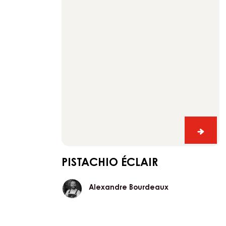
verrin
VERRINES
Pistachio
éclair
Pistac
éclair
PISTACHIO ÉCLAIR