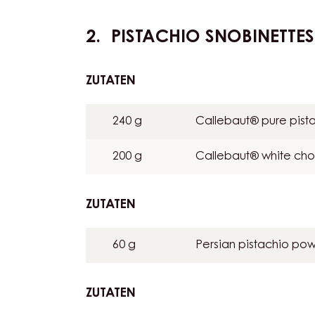
Callebaut® cocoa powder and decorate w
blossoms
PISTACHIO SNOBINETTES
ZUTATEN
:
PISTACHIO
SNOBINETTES
240 g
Callebaut® pure pista
200 g
Callebaut® white cho
ZUTATEN
:
PISTACHIO