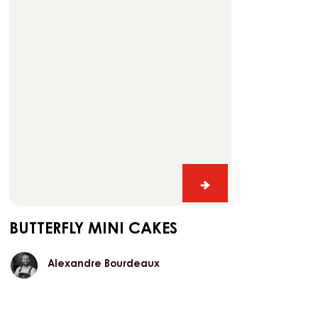
Alexandre
Alexandre Bourdeaux
Bourdeaux
butterfly
mini
cakes
butterfly
mini
cakes
BUTTERFLY MINI CAKES