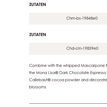
ZUTATEN
:
TIRAMISU
ESPRESSO
Callebaut® kakaopulv
ZUTATEN
:
TIRAMISU
ESPRESSO
Chm-bs-19848e0
ZUTATEN
:
TIRAMISU
ESPRESSO
Chd-cm-19839e0
Combine with the whipped Mascarpone P
the Mona Lisa® Dark Chocolate Espresso 