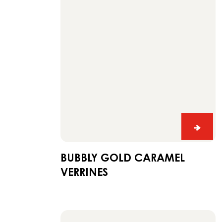
Erweitern Sie Ihr Angebot, verwöhnen Sie 
Bubbly
Gold
caramel
verrines
Bubbl
Gold
caram
BUBBLY GOLD CARAMEL