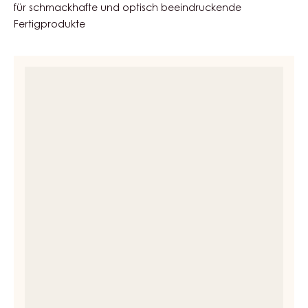
VERPACKUNG
Bestellnummer:
MXW-142PANCOE6-Z55
Haltbarkeit:
20 Monate
ÄHNLICHE PRODUKTE
Entdecken Sie weitere Schokoladen- und Kakao-Zutaten
für schmackhafte und optisch beeindruckende
Fertigprodukte
INSTANTPRODUKTE
-
CARMAVANIL
-
BEUTEL