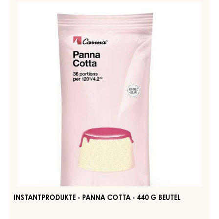
INSTANTPRODUKTE - TORTINA - BEUTEL 2KG
WEITERE INFORMATIONEN
-
INSTANTPRODUKTE
-
TORTINA
INSTANTPRODUKTE
-
-
BEUTEL
PANNA
2KG
COTTA
-
440
G
BEUTEL