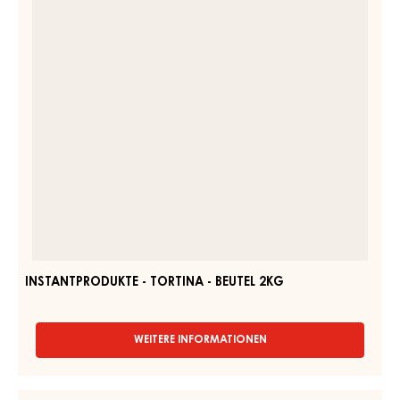
INSTANTPRODUKTE - TORTINA CLASSIC - BEUTEL 2KG
WEITERE INFORMATIONEN
-
INSTANTPRODUKTE
-
TORTINA
INSTANTPRODUKTE
CLASSIC
-
-
TORTINA
BEUTEL
2KG
-
BEUTEL
2KG