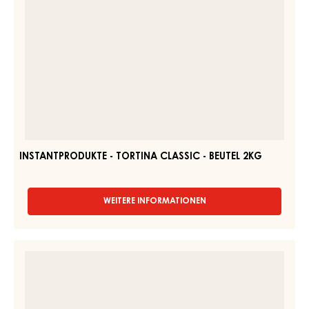
WEITERE INFORMATIONEN
-
INSTANTPRODUKTE,
VANILLE
–
INSTANTPRODUKTE
DESSERTFLAN
-
–
TORTINA
450G
BEUTEL
CLASSIC
-
BEUTEL
2KG