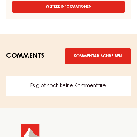
INSTANTPRODUKTE - PANNA COTTA - 440 G BEUTEL
WEITERE INFORMATIONEN
-
INSTANTPRODUKTE
-
PANNA
COTTA
-
440
G
BEUTEL
COMMENTS
KOMMENTAR SCHREIBEN