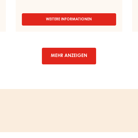
WEITERE INFORMATIONEN
-
KLARES
GEL
–
BRILLANT
GEL
–
MEHR ANZEIGEN
KESSEL
6KG