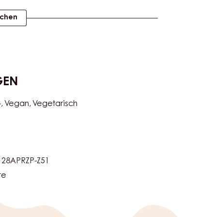
ichen
GEN
-
Vegan
Vegetarisch
128APRZP-Z51
te