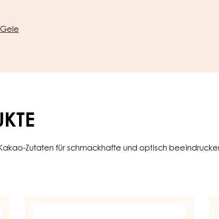
Gele
UKTE
 Kakao-Zutaten für schmackhafte und optisch beeindruck
GELBES
KL
GEL,
GE