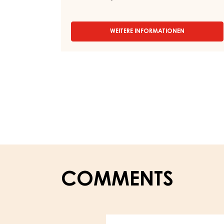
WEITERE INFORMATIONEN
-
NEUTRALES
GEL,
SCHNITTFEST
–
CARMA
QUICK-
GEL
–
KESSEL
14KG
COMMENTS