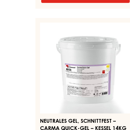
APRIKOSENGEL,
FEST
–
APRICO
NEUTRALES
GEL
GEL,
–
SCHNITTFEST
KESSEL
12,5KG
–
CARMA
QUICK-
GEL
–
KESSEL
14KG
NEUTRALES GEL, SCHNITTFEST –
CARMA QUICK-GEL – KESSEL 14KG