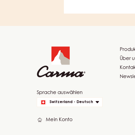
Website
info
Produk
Foot
Über u
Car
Kontak
Newsle
Website
Sprache auswählen
quick
Switzerland - Deutsch
links
Mein Konto