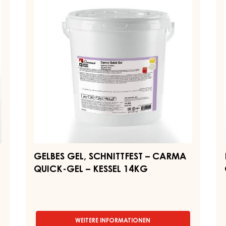
SCHNITTFEST
SC
–
–
CARMA
C
QUICK-
G
GEL
–
–
KE
KESSEL
2,
14KG
GELBES GEL, SCHNITTFEST – CARMA
QUICK-GEL – KESSEL 14KG
WEITERE INFORMATIONEN
-