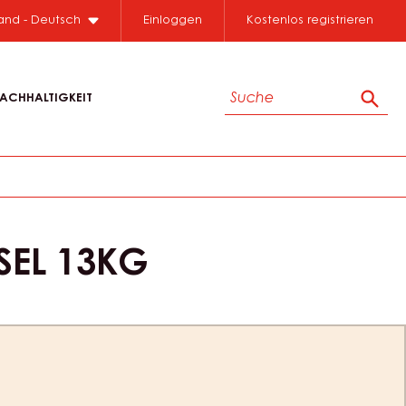
land - Deutsch
Einloggen
Kostenlos registrieren
Suche
ACHHALTIGKEIT
Such
SEL 13KG
ion