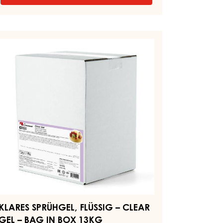
KLARES
GEL,
SCHNITTFEST
–
ARES
CLEAR
RÜHGEL,
GEL
ÜSSIG
–
KESSEL
2,5KG
LEAR
EL
AG
OX
3KG
KLARES SPRÜHGEL, FLÜSSIG – CLEAR
GEL – BAG IN BOX 13KG