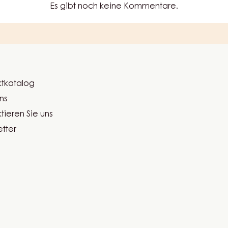
Es gibt noch keine Kommentare.
tkatalog
er
ns
ma
tieren Sie uns
tter