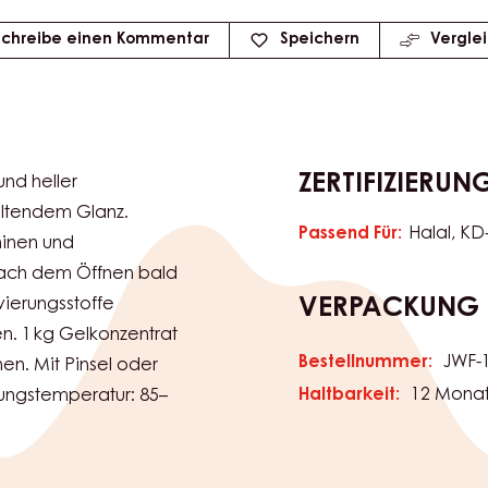
Schreibe einen Kommentar
Speichern
Vergle
ZERTIFIZIERUN
und heller
altendem Glanz.
Passend Für:
Halal
KD
hinen und
. Nach dem Öffnen bald
ierungsstoffe
VERPACKUNG
en. 1 kg Gelkonzentrat
Bestellnummer:
JWF-
en. Mit Pinsel oder
Haltbarkeit:
12 Mona
tungstemperatur: 85–