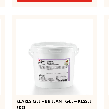
GELBES
GEL,
SCHNITTFEST
–
KLARES
KL
CARMA
GEL
SP
QUICK-
–
FL
GEL
–
BRILLANT
–
KESSEL
GEL
C
14KG
–
G
KESSEL
–
6KG
B
IN
B
1
KLARES GEL – BRILLANT GEL – KESSEL
6KG