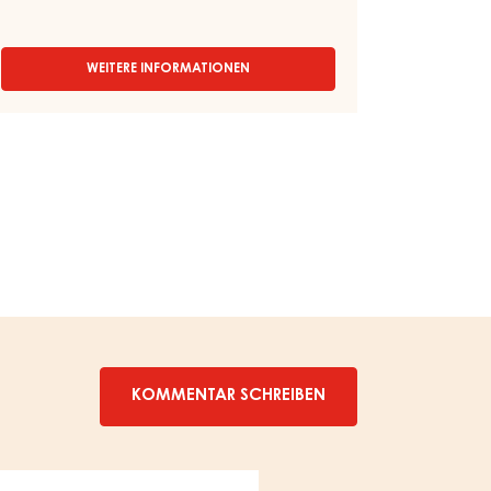
WEITERE INFORMATIONEN
-
KLARES
SPRÜHGEL,
FLÜSSIG
–
CLEAR
GEL
–
BAG
IN
BOX
13KG
KOMMENTAR SCHREIBEN