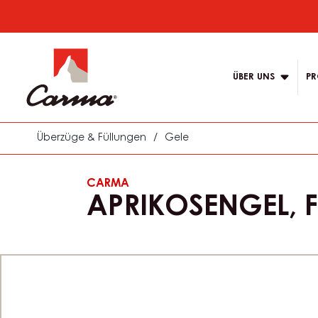
Skip
to
Main
main
navigation
content
ÜBER UNS
PR
Carma
Überzüge & Füllungen
/
Gele
CARMA
APRIKOSENGEL, F