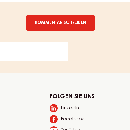
KOMMENTAR SCHREIBEN
FOLGEN SIE UNS
LinkedIn
Opens
in
Facebook
Opens
a
in
new