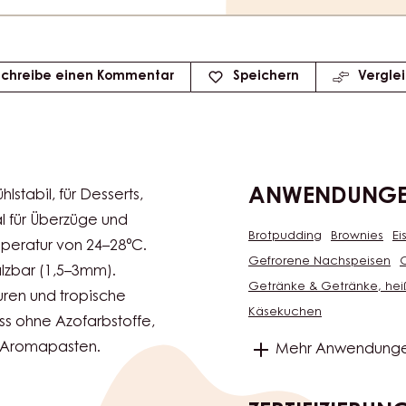
Schreibe einen Kommentar
Speichern
Vergle
ANWENDUNG
lstabil, für Desserts,
l für Überzüge und
Brotpudding
Brownies
Ei
peratur von 24–28°C.
Gefrorene Nachspeisen
älzbar (1,5–3mm).
Getränke & Getränke, hei
ren und tropische
Käsekuchen
ss ohne Azofarbstoffe,
t Aromapasten.
Mehr Anwendung