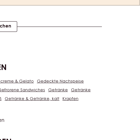
ichen
EN
screme & Gelato
Gedeckte Nachspeise
Gefrorene Sandwiches
Getränke
Getränke
ß
Getränke & Getränke, kalt
Krapfen
en