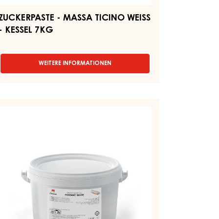
ZUCKERPASTE - MASSA TICINO WEISS
- KESSEL 7KG
WEITERE INFORMATIONEN
-
ZUCKERPASTE
-
MASSA
TICINO
ISSER
WEISS
ONDANT
-
KESSEL
7KG
ONDANT
MER
5KG