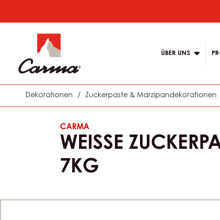
Skip
to
Main
main
navigation
content
ÜBER UNS
PR
Carma
Dekorationen
/
Zuckerpaste & Marzipandekorationen
CARMA
WEISSE ZUCKERPA
7KG