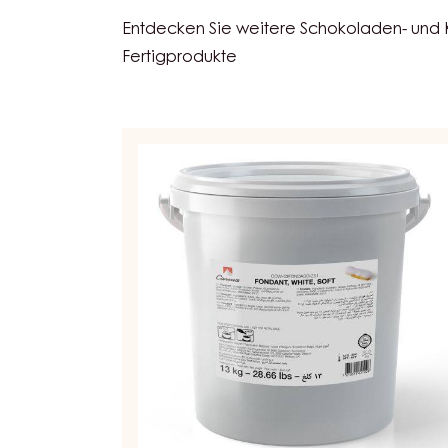
Entdecken Sie weitere Schokoladen- und
Fertigprodukte
WEISSER
FONDANT
–
FONDANT
–
EIMER
13KG