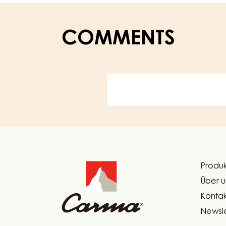
COMMENTS
Website
info
Produk
Foot
Über u
Car
Kontak
Newsle