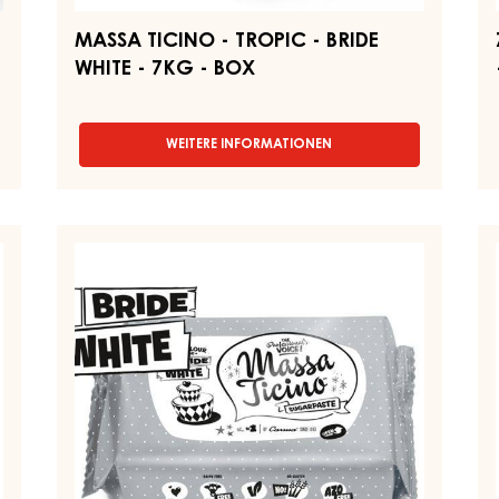
MASSA TICINO - TROPIC - BRIDE
WHITE - 7KG - BOX
WEITERE INFORMATIONEN
-
MASSA
TICINO
-
TROPIC
WEISSE
WE
-
ZUCKERPASTE
F
BRIDE
–
–
WHITE
-
MASSA
F
7KG
TICINO
–
-
BRIDE
EI
BOX
WHITE
2,
–
FLOWPACK
250G