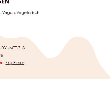
GEN
-
Vegan
Vegetarisch
031-MTT-Z18
te
n:
7kg Eimer