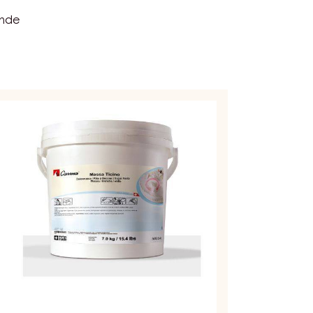
ende
CKERPASTE
ASSA
CINO
ISS
SSEL
KG