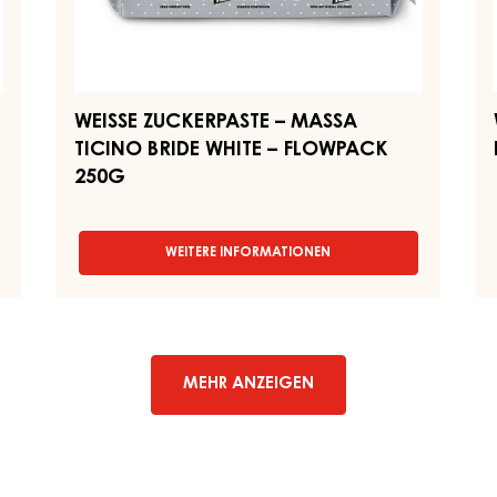
WEISSE ZUCKERPASTE – MASSA
TICINO BRIDE WHITE – FLOWPACK
250G
WEITERE INFORMATIONEN
-
WEISSE
ZUCKERPASTE
–
MASSA
TICINO
BRIDE
MEHR ANZEIGEN
WHITE
–
FLOWPACK
250G