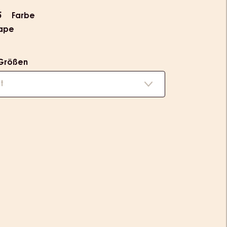
ion
5
Farbe
ape
Größen
t