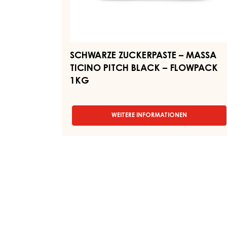
SCHWARZE ZUCKERPASTE – MASSA
TICINO PITCH BLACK – FLOWPACK
1KG
WEITERE INFORMATIONEN
-
SCHWARZE
ZUCKERPASTE
–
MASSA
TICINO
PITCH
BLACK
–
FLOWPACK
1KG