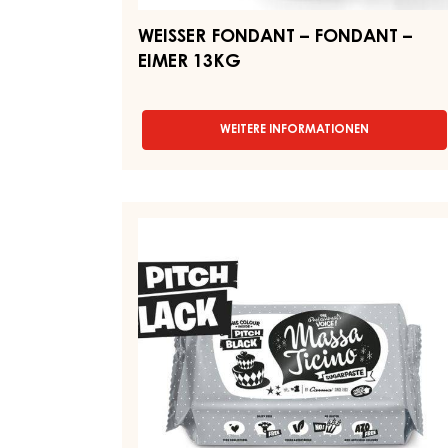
WEISSER FONDANT – FONDANT –
EIMER 13KG
WEITERE INFORMATIONEN
-
WEISSER
FONDANT
–
FONDANT
SCHWARZE
–
ZUCKERPASTE
EIMER
–
13KG
MASSA
TICINO
PITCH
BLACK
–
FLOWPACK
1KG