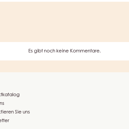
Es gibt noch keine Kommentare.
tkatalog
er
ns
ma
tieren Sie uns
tter