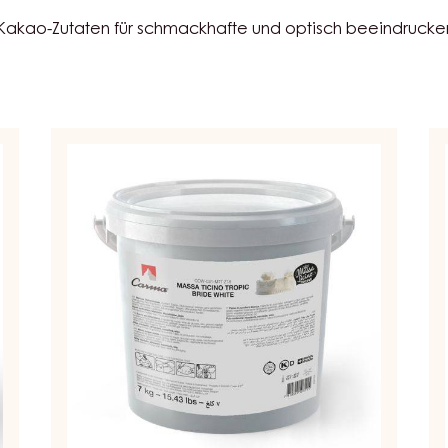
 Kakao-Zutaten für schmackhafte und optisch beeindruck
Massa
ZU
Ticino
-
-
M
Tropic
TI
-
WE
Bride
-
White
KE
-
7
7Kg
-
Box