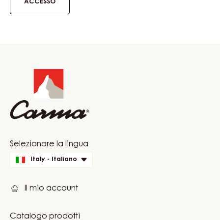
ACCESSO
Website
info
Website
Selezionare la lingua
quick
Italy - Italiano
links
Il mio account
Catalogo prodotti
Footer