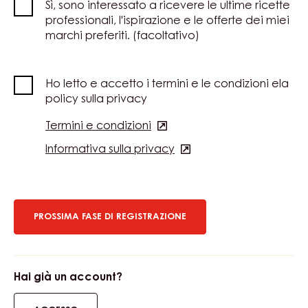
Sì, sono interessato a ricevere le ultime ricette
professionali, l'ispirazione e le offerte dei miei
marchi preferiti. (facoltativo)
Ho letto e accetto i termini e le condizioni ela
policy sulla privacy
Termini e condizioni
(opens
in
Informativa sulla privacy
(opens
a
in
new
a
window)
new
window)
Hai già un account?