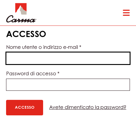
Skip
Tog
to
mai
main
nav
content
ACCESSO
Nome utente o indirizzo e-mail
*
Password di accesso
*
Avete dimenticato la password?