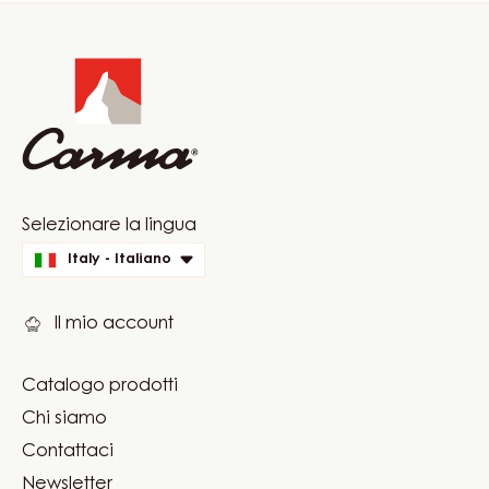
Website
info
Website
Selezionare la lingua
quick
Italy - Italiano
links
Il mio account
Catalogo prodotti
Footer
Chi siamo
Carma
Contattaci
Newsletter