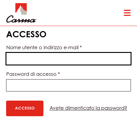
Skip
Tog
to
mai
main
nav
content
ACCESSO
Nome utente o indirizzo e-mail
*
Password di accesso
*
Avete dimenticato la password?