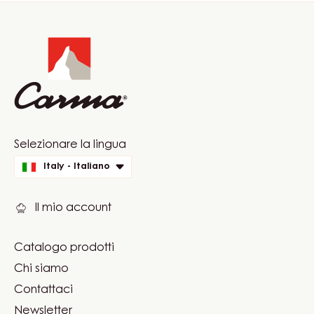
Website
info
Website
Selezionare la lingua
quick
Italy - Italiano
links
Il mio account
Catalogo prodotti
Footer
Chi siamo
Carma
Contattaci
Newsletter