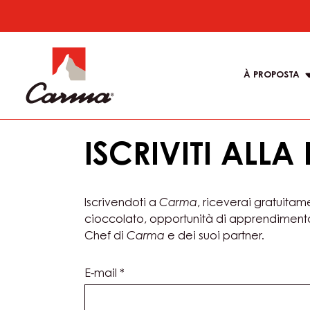
Skip
to
Main
main
navigati
content
À PROPOSTA
Carma
ISCRIVITI ALL
Iscrivendoti a
Carma
, riceverai gratuitam
cioccolato, opportunità di apprendiment
Chef di
Carma
e dei suoi partner.
E-mail
*