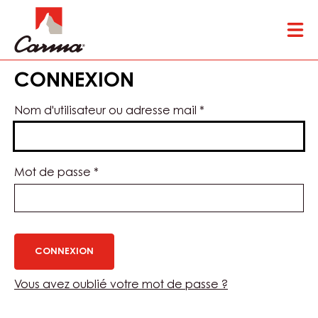
Skip
Tog
to
mai
main
nav
content
CONNEXION
Nom d'utilisateur ou adresse mail
*
Mot de passe
*
Vous avez oublié votre mot de passe ?