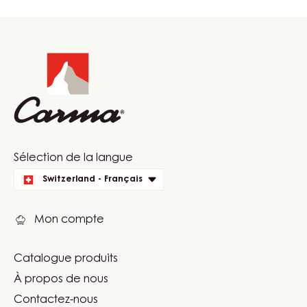
Website
info
Website
Sélection de la langue
quick
Switzerland - Français
links
Mon compte
Catalogue produits
Footer
À propos de nous
Carma
Contactez-nous