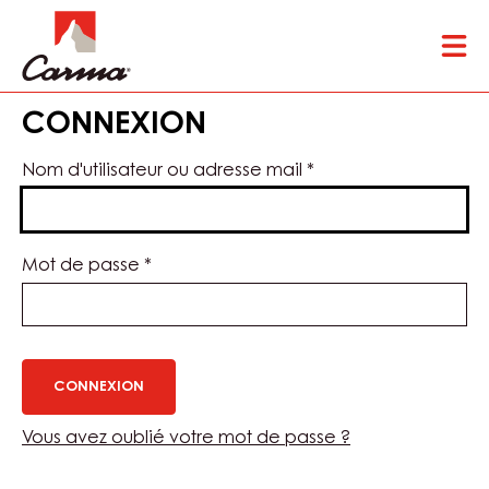
Skip
Tog
to
mai
main
nav
content
CONNEXION
Nom d'utilisateur ou adresse mail
*
Mot de passe
*
Vous avez oublié votre mot de passe ?