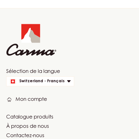
Website
info
Website
Sélection de la langue
quick
Switzerland - Français
links
Mon compte
Catalogue produits
Footer
À propos de nous
Carma
Contactez-nous