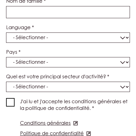
Nom de famille
*
Language
*
Pays
*
Quel est votre principal secteur d'activité?
*
J'ai lu et j'accepte les conditions générales et
la politique de confidentialité.
*
Conditions générales
(opens
in
Politique de confidentialité
(opens