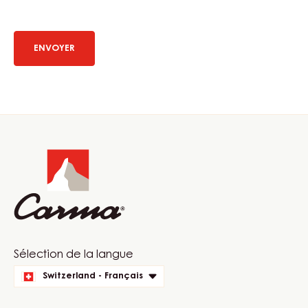
a
in
new
a
window)
new
window)
Website
info
Website
Sélection de la langue
quick
Switzerland - Français
links