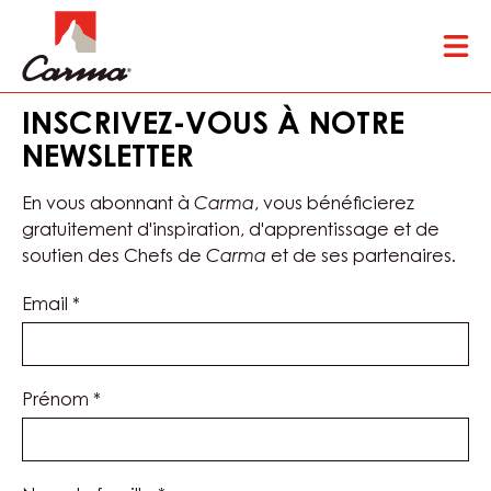
Skip
Tog
to
mai
main
nav
content
INSCRIVEZ-VOUS À NOTRE
NEWSLETTER
En vous abonnant à
Carma
, vous bénéficierez
gratuitement d'inspiration, d'apprentissage et de
soutien des Chefs de
Carma
et de ses partenaires.
Email
*
Prénom
*