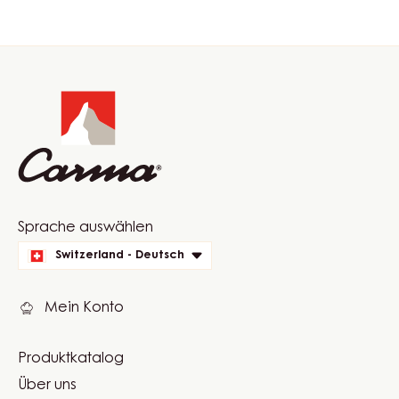
Website
info
Website
Sprache auswählen
quick
Switzerland - Deutsch
links
Mein Konto
Produktkatalog
Footer
Über uns
Carma