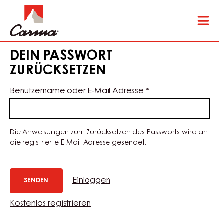
Skip
Tog
to
mai
main
nav
content
DEIN PASSWORT
ZURÜCKSETZEN
Benutzername oder E-Mail Adresse
*
Die Anweisungen zum Zurücksetzen des Passworts wird an
die registrierte E-Mail-Adresse gesendet.
Einloggen
Kostenlos registrieren