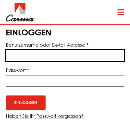
Skip
Tog
to
mai
main
nav
content
EINLOGGEN
Benutzername oder E-Mail Adresse
*
Passwort
*
Haben Sie Ihr Passwort vergessen?