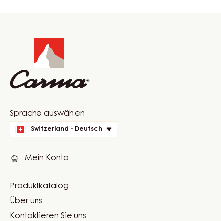
Website
info
Website
Sprache auswählen
quick
Switzerland - Deutsch
links
Mein Konto
Produktkatalog
Footer
Über uns
Carma
Kontaktieren Sie uns