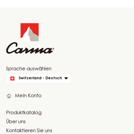
Website
info
Website
Sprache auswählen
quick
Switzerland - Deutsch
links
Mein Konto
Produktkatalog
Footer
Über uns
Carma
Kontaktieren Sie uns