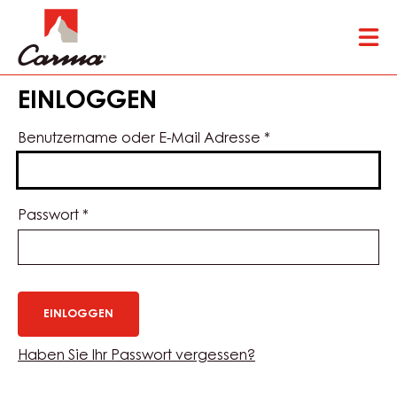
Skip
Tog
to
mai
main
nav
content
EINLOGGEN
Benutzername oder E-Mail Adresse
*
Passwort
*
Haben Sie Ihr Passwort vergessen?