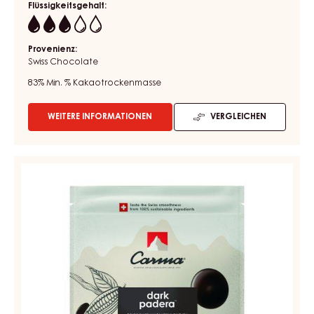
1,5KG
DUNKLE COUVERTURE - BLACK ZABUYE 83% - TROPFEN -
BEUTEL 1,5KG
Heuig - Röstnote - Alkali - Bananen
Flüssigkeitsgehalt:
3
Provenienz:
Swiss Chocolate
83%
Min. % Kakaotrockenmasse
WEITERE INFORMATIONEN
VERGLEICHEN
-
DUNKLE