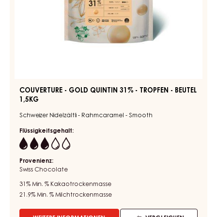
-
MILK
COUVERTURE
DES
-
ALPES
GOLD
35%
-
QUINTIN
TROPFEN
31%
-
-
5KG
BEUTEL
TROPFEN
-
BEUTEL
1,5KG
COUVERTURE - GOLD QUINTIN 31% - TROPFEN - BEUTEL