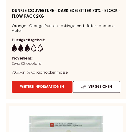
5KG
-
BLOCK
-
FLOW
PACK
2KG
DUNKLE COUVERTURE - DARK EDELBITTER 70% - BLOCK -
FLOW PACK 2KG
Orange - Orange Punsch - Astringierend - Bitter - Ananas -
Apfel
Flüssigkeitsgehalt:
3
Provenienz: