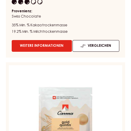
COUVERTUREN - MILK DES ALPES 35% - TROPFEN - 5KG
BEUTEL
Herb - Toffee - Kräutrig - Grüne Note - Holzig - Leicht heuig -
Mango - Rum
Flüssigkeitsgehalt:
3
Provenienz:
Swiss Chocolate
35%
Min. % Kakaotrockenmasse
19.2%
Min. % Milchtrockenmasse
WEITERE INFORMATIONEN
VERGLEICHEN
-
COUVERTUREN