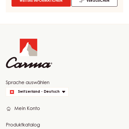
1,5KG
Schweizer Nidelzältli - Rahmcaramel - Smooth
Flüssigkeitsgehalt:
3
Provenienz:
Swiss Chocolate
31%
Min. % Kakaotrockenmasse
21.9%
Min. % Milchtrockenmasse
WEITERE INFORMATIONEN
VERGLEICHEN
-
COUVERTURE
-
GOLD
QUINTIN
Website
31%
-
info
TROPFEN
-
BEUTEL
1,5KG