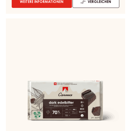
BEUTEL 5KG
Leicht alkalisch - Rosinen - Mocca - Ausgewogen - Holzig -
Vanille
Flüssigkeitsgehalt:
3
Provenienz:
Swiss Chocolate
55%
Min. % Kakaotrockenmasse
WEITERE INFORMATIONEN
VERGLEICHEN
-
DUNKLE
COUVERTURE
-
DUNKLE
DARK
COUVERTURE
PADERA
-
55%
-
DARK
TROPFEN
EDELBITTER
-
70%
BEUTEL