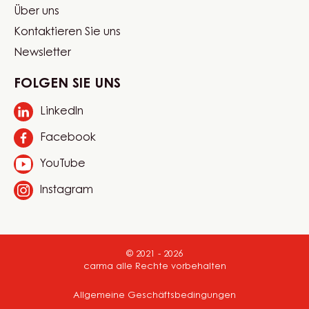
Website
Sprache auswählen
quick
Switzerland - Deutsch
links
Mein Konto
Produktkatalog
Footer
Über uns
Carma
Kontaktieren Sie uns
Newsletter
FOLGEN SIE UNS
LinkedIn
Opens
in