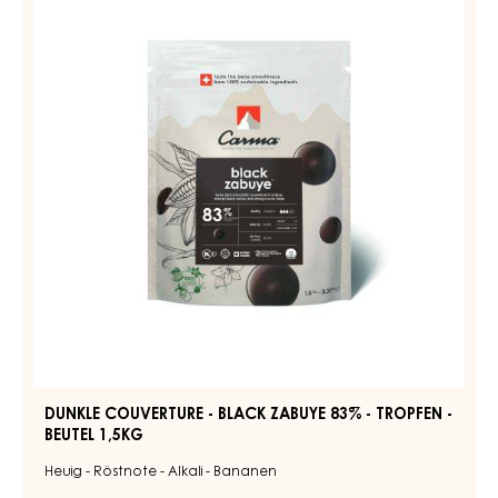
5 produkte
FILTERN
AUSGEWÄHLTE FILTER:
Verschlüsse
-
Schokolade
-
remove
remove
filter
filter
DUNKLE
Results
COUVERTURE
-
BLACK
ZABUYE
83%
-
TROPFEN
-
BEUTEL