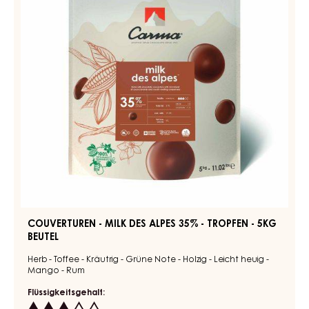
Swiss Chocolate
70%
Min. % Kakaotrockenmasse
WEITERE INFORMATIONEN
VERGLEICHEN
-
DUNKLE
COUVERTURE
-
Couverturen
DARK
-
EDELBITTER
Milk
70%
-
Des
BLOCK
Alpes
-
35%
FLOW
PACK
-
2KG
Tropfen
-
5kg
Beutel