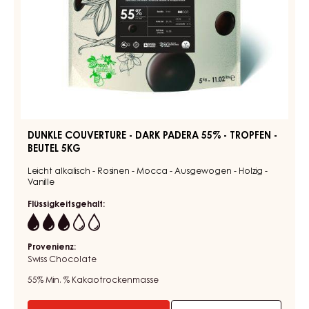
COUVERTURE
-
DUNKLE
BLACK
COUVERTURE
ZABUYE
-
83%
-
DARK
TROPFEN
PADERA
-
55%
BEUTEL
1,5KG
-
TROPFEN
-
BEUTEL
5KG
DUNKLE COUVERTURE - DARK PADERA 55% - TROPFEN -