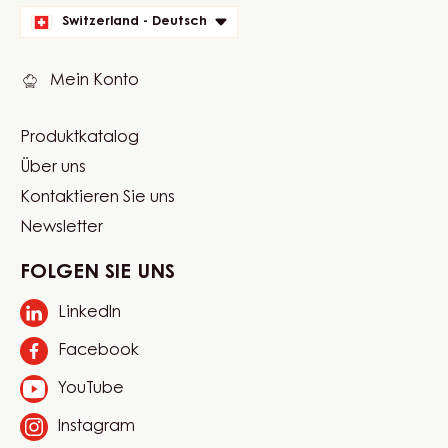
quick
Switzerland - Deutsch
links
Mein Konto
Produktkatalog
Footer
Über uns
Carma
Kontaktieren Sie uns
Newsletter
FOLGEN SIE UNS
LinkedIn
Opens
in
Facebook
Opens
a
in
new
YouTube
Opens
a
window.
in
new
Instagram
Opens
a
window.