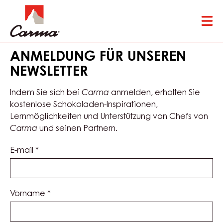
Skip
Tog
to
mai
main
nav
content
ANMELDUNG FÜR UNSEREN
NEWSLETTER
Indem Sie sich bei
Carma
anmelden, erhalten Sie
kostenlose Schokoladen-Inspirationen,
Lernmöglichkeiten und Unterstützung von Chefs von
Carma
und seinen Partnern.
E-mail
*
Vorname
*