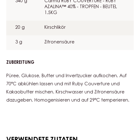
340 g
Carma RUBY COUVERTURE - RUBY
AZALINA™ 40% - TROPFEN - BEUTEL
1.5KG
20 g
Kirschlikör
3 g
Zitronensäure
ZUBEREITUNG
:
KIRSCH-
GANACHE
Püree, Glukose, Butter und Invertzucker aufkochen. Auf
70°C abkühlen lassen und mit Ruby Couverture und
Kakaobutter mischen. Kirschwasser und Zitronensäure
dazugeben. Homogenisieren und auf 29°C temperieren.