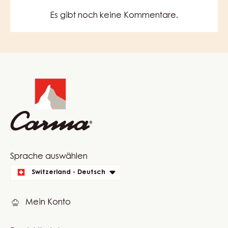
Es gibt noch keine Kommentare.
Website
info
Website
Sprache auswählen
quick
Switzerland - Deutsch
links
Mein Konto