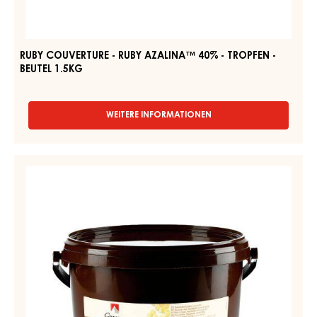
RUBY COUVERTURE - RUBY AZALINA™ 40% - TROPFEN -
BEUTEL 1.5KG
WEITERE INFORMATIONEN
-
RUBY
COUVERTURE
-
KAKAO
RUBY
-
AZALINA™
KAKAOBUTTER
40%
-
-
TROPFEN
TROPFEN
-
-
BEUTEL
1.5KG
KESSEL
3
KG