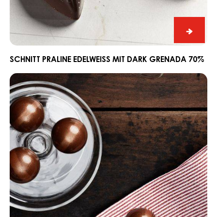
Schnitt
Praline
Edelwe
SCHNITT PRALINE EDELWEISS MIT DARK GRENADA 70%
mit
Ganache
Dark
CARMA®
Grena
Couverture
70%
Dark
Madagascar
64%