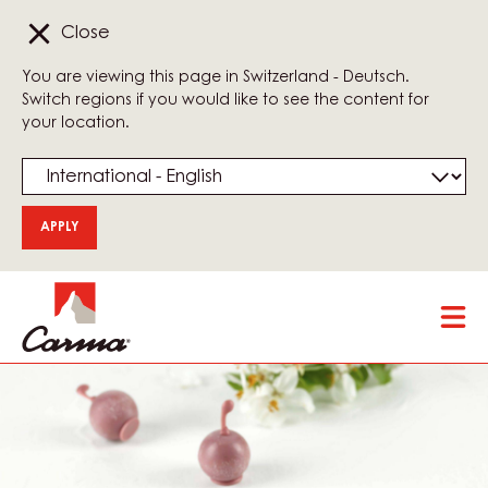
Close
You are viewing this page in Switzerland - Deutsch.
Switch regions if you would like to see the content for
your location.
Skip
Tog
to
mai
main
nav
content