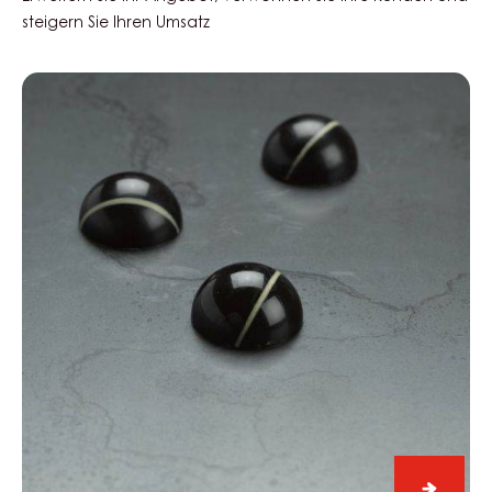
steigern Sie Ihren Umsatz
Black
Zabuye,
Yuzu
&
Sesam