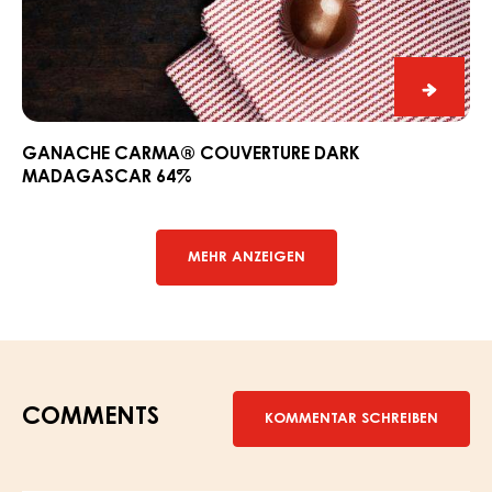
Ganac
CARM
Couver
GANACHE CARMA® COUVERTURE DARK
MADAGASCAR 64%
Dark
Madag
64%
MEHR ANZEIGEN
COMMENTS
KOMMENTAR SCHREIBEN