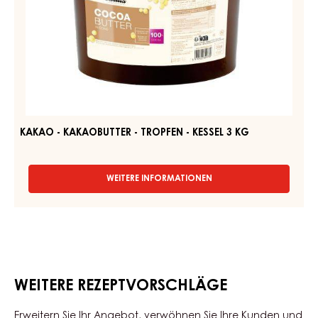
KAKAO - KAKAOBUTTER - TROPFEN - KESSEL 3 KG
WEITERE INFORMATIONEN
-
KAKAO
-
KAKAOBUTTER
-
TROPFEN
-
KESSEL
WEITERE REZEPTVORSCHLÄGE
3
KG
Erweitern Sie Ihr Angebot, verwöhnen Sie Ihre Kunden und