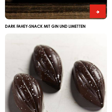
Dark
Fahey-
Snack
DARK FAHEY-SNACK MIT GIN UND LIMETTEN
mit
Schnitt
Gin
Praline
und
Edelweiss
Limett
mit
Dark
Grenada
70%