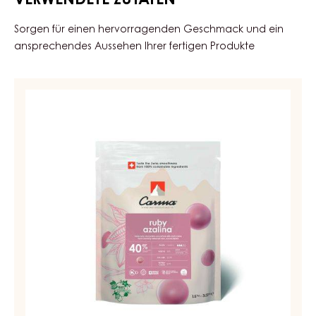
VERWENDETE ZUTATEN
Sorgen für einen hervorragenden Geschmack und ein
ansprechendes Aussehen Ihrer fertigen Produkte
RUBY
COUVERTURE
-
RUBY
AZALINA™
40%
-
TROPFEN
-
BEUTEL
1.5KG