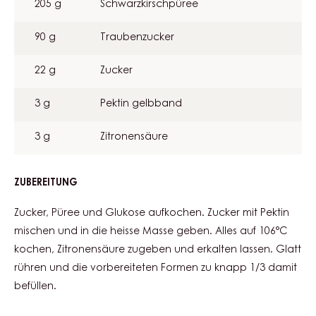
205 g
Schwarzkirschpüree
90 g
Traubenzucker
22 g
Zucker
3 g
Pektin gelbband
3 g
Zitronensäure
ZUBEREITUNG
:
KIRSCHGELÉE
Zucker, Püree und Glukose aufkochen. Zucker mit Pektin
mischen und in die heisse Masse geben. Alles auf 106°C
kochen, Zitronensäure zugeben und erkalten lassen. Glatt
rühren und die vorbereiteten Formen zu knapp 1/3 damit
befüllen.