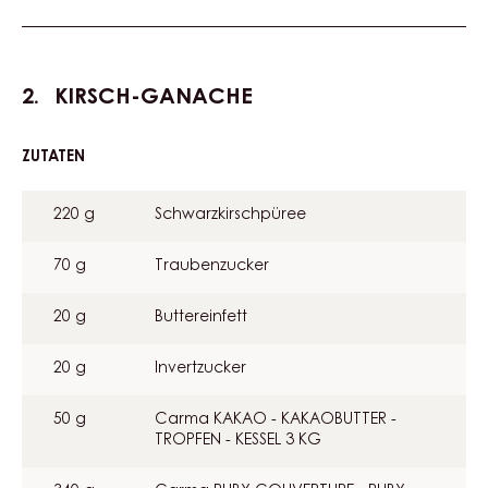
KIRSCH-GANACHE
ZUTATEN
:
KIRSCH-
GANACHE
220 g
Schwarzkirschpüree
70 g
Traubenzucker
20 g
Buttereinfett
20 g
Invertzucker
50 g
Carma KAKAO - KAKAOBUTTER -
TROPFEN - KESSEL 3 KG