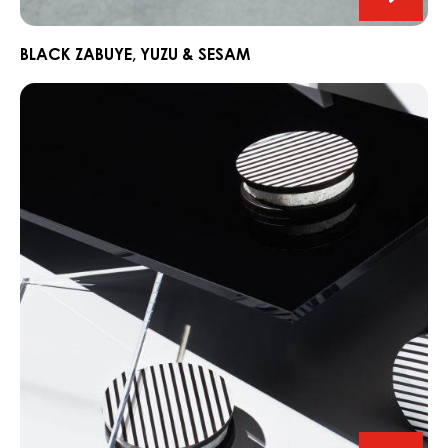
Black
Zabuye
Yuzu
BLACK ZABUYE, YUZU & SESAM
&
Chocorons
Sesam